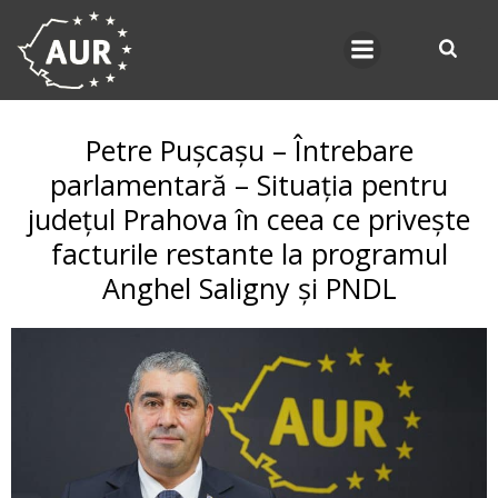
Skip
to
content
Petre Pușcașu – Întrebare
parlamentară – Situația pentru
județul Prahova în ceea ce privește
facturile restante la programul
Anghel Saligny și PNDL