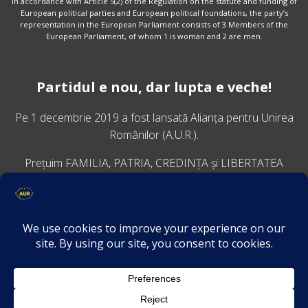
In accordance with Article 5(2) of the Regulation on the statute and funding of
European political parties and European political foundations, the party’s
representation in the European Parliament consists of 3 Members of the
European Parliament, of whom 1 is woman and 2 are men.
Partidul e nou, dar lupta e veche!
Pe 1 decembrie 2019 a fost lansată
Alianța pentru Unirea
Românilor
(A.U.R.).
Prețuim FAMILIA, PATRIA, CREDINȚA și LIBERTATEA
VINO ALĂTURI DE NOI
Descarcă aplicația Platforma AUR
Termeni și condiții de confidențialitate