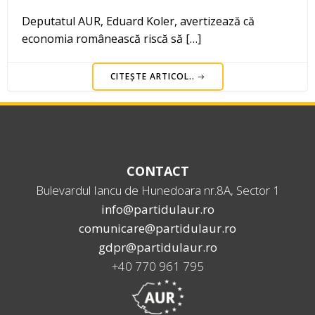
Deputatul AUR, Eduard Koler, avertizează că
economia românească riscă să […]
CITEȘTE ARTICOL..
CONTACT
Bulevardul Iancu de Hunedoara nr.8A, Sector 1
info@partidulaur.ro
comunicare@partidulaur.ro
gdpr@partidulaur.ro
+40 770 961 795