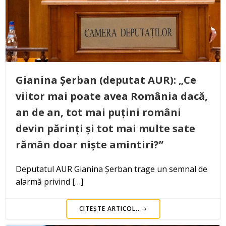
Gianina Șerban (deputat AUR): „Ce
viitor mai poate avea România dacă,
an de an, tot mai puțini români
devin părinți și tot mai multe sate
rămân doar niște amintiri?”
Deputatul AUR Gianina Șerban trage un semnal de
alarmă privind […]
CITEȘTE ARTICOL..