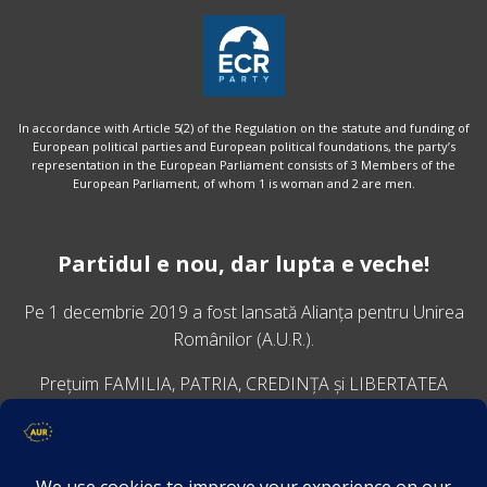
In accordance with Article 5(2) of the Regulation on the statute and funding of
European political parties and European political foundations, the party’s
representation in the European Parliament consists of 3 Members of the
European Parliament, of whom 1 is woman and 2 are men.
Partidul e nou, dar lupta e veche!
Pe 1 decembrie 2019 a fost lansată
Alianța pentru Unirea
Românilor
(A.U.R.).
Prețuim FAMILIA, PATRIA, CREDINȚA și LIBERTATEA