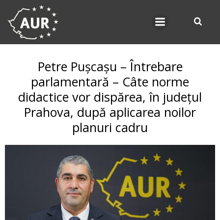
Skip
to
content
Petre Pușcașu – Întrebare
parlamentară – Câte norme
didactice vor dispărea, în județul
Prahova, după aplicarea noilor
planuri cadru