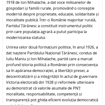
1918 de Ion Mihalache, a dat voce milioanelor de
gospodari și familii rurale, promovând o concepție
modernă despre proprietate, educație, solidaritate și
moralitate publică. Într-o Românie majoritar rurală,
Partidul Țărănesc a constituit instrumentul politic
prin care populația agrară a putut participa la
modernizarea statului.
Unirea celor două formațiuni politice, în anul 1926, a
dat naștere Partidului Național Țărănesc, condus de
Iuliu Maniu și Ion Mihalache, partid care a marcat
profund istoria politică a României prin consecvența
sa în apărarea democrației, a libertății presei, a
descentralizării și a integrității în actul de guvernare.
Victoria electorală din 1928 și reformele ulterioare
au demonstrat că valorile asumate de PNȚ:
moralitate, responsabilitate, competență și
transparență pot ghida eficient evoluția democratică