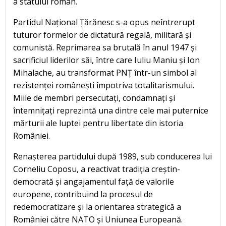
a statului român.
Partidul Național Țărănesc s-a opus neîntrerupt
tuturor formelor de dictatură regală, militară și
comunistă. Reprimarea sa brutală în anul 1947 și
sacrificiul liderilor săi, între care Iuliu Maniu și Ion
Mihalache, au transformat PNȚ într-un simbol al
rezistenței românești împotriva totalitarismului.
Miile de membri persecutați, condamnați și
întemnițați reprezintă una dintre cele mai puternice
mărturii ale luptei pentru libertate din istoria
României.
Renașterea partidului după 1989, sub conducerea lui
Corneliu Coposu, a reactivat tradiția creștin-
democrată și angajamentul față de valorile
europene, contribuind la procesul de
redemocratizare și la orientarea strategică a
României către NATO și Uniunea Europeană.