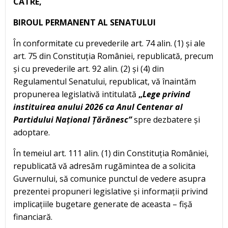
CĂTRE,
BIROUL PERMANENT AL SENATULUI
În conformitate cu prevederile art. 74 alin. (1) și ale
art. 75 din Constituția României, republicată, precum
și cu prevederile art. 92 alin. (2) și (4) din
Regulamentul Senatului, republicat, vă înaintăm
propunerea legislativă intitulată
„
Lege
privind
instituirea anului 2026 ca Anul Centenar al
Partidului Național Țărănesc”
spre dezbatere și
adoptare.
În temeiul art. 111 alin. (1) din Constituția României,
republicată vă adresăm rugămintea de a solicita
Guvernului, să comunice punctul de vedere asupra
prezentei propuneri legislative și informații privind
implicațiile bugetare generate de aceasta – fișă
financiară.