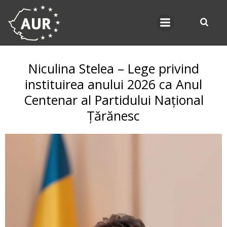
Skip
to
content
Niculina Stelea – Lege privind
instituirea anului 2026 ca Anul
Centenar al Partidului Național
Țărănesc