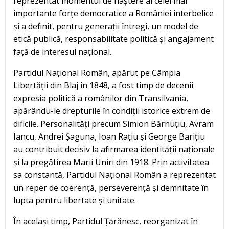
reprezentat momentul de naștere al celei mai
importante forțe democratice a României interbelice
și a definit, pentru generații întregi, un model de
etică publică, responsabilitate politică și angajament
față de interesul național.
Partidul Național Român, apărut pe Câmpia
Libertății din Blaj în 1848, a fost timp de decenii
expresia politică a românilor din Transilvania,
apărându-le drepturile în condiții istorice extrem de
dificile. Personalități precum Simion Bărnuțiu, Avram
Iancu, Andrei Șaguna, Ioan Rațiu și George Barițiu
au contribuit decisiv la afirmarea identității naționale
și la pregătirea Marii Uniri din 1918. Prin activitatea
sa constantă, Partidul Național Român a reprezentat
un reper de coerență, perseverență și demnitate în
lupta pentru libertate și unitate.
În același timp, Partidul Țărănesc, reorganizat în