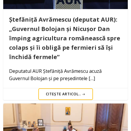
Ștefăniță Avrămescu (deputat AUR):
„Guvernul Bolojan și Nicușor Dan
împing agricultura românească spre
colaps și îi obligă pe fermieri să își
închidă fermele”
Deputatul AUR Ștefăniță Avrămescu acuză
Guvernul Bolojan și pe președintele […]
CITEȘTE ARTICOL..