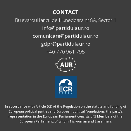
CONTACT
Bulevardul Iancu de Hunedoara nr.8A, Sector 1
info@partidulaur.ro
comunicare@partidulaur.ro
gdpr@partidulaur.ro
+40 770 961 795
In accordance with Article 5(2) of the Regulation on the statute and funding of
European political parties and European political foundations, the party’s
representation in the European Parliament consists of 3 Members of the
European Parliament, of whom 1 is woman and 2 are men.