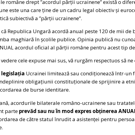
e române drept ”acordul părții ucrainene” există o difer
ne este una care ține de un cadru legal obiectiv și eur
tică subiectivă a ”părții ucrainene”.
m că Republica Ungară acordă anual peste 120 de mii de bu
limba maghiară în școlile publice. Opinia publică nu cun
ANUAL acordul oficial al părții române pentru acest tip de
n vedere cele expuse mai sus, vă rurgăm respectuos să ne
ă
legislația
Ucrainei limitează sau condiționează într-un f
ndeplinire obligațiunii constituționale de sprijinire a etn
acordarea de burse identitare.
ană, acordurile bilaterale româno-ucrainene sau tratatel
nt parte
prevăd sau nu în mod expres obținerea ANU
ordarea de către statul înrudit a asistenței pentru perso
e.