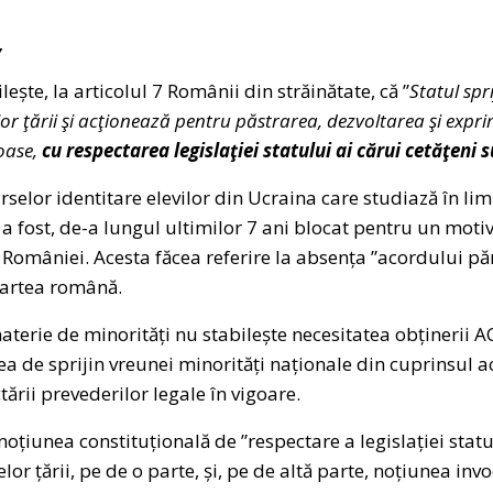
,
ește, la articolul 7 Românii din străinătate, că ”
Statul spr
or ţării şi acţionează pentru păstrarea, dezvoltarea şi exprim
ioase,
cu respectarea legislaţiei statului ai cărui cetăţeni 
rselor identitare elevilor din Ucraina care studiază în 
fost, de-a lungul ultimilor 7 ani blocat pentru un motiv
României. Acesta făcea referire la absența ”acordului păr
partea română.
materie de minorități nu stabilește necesitatea obținerii
 de sprijin vreunei minorități naționale din cuprinsul ac
tării prevederilor legale în vigoare.
țiunea constituțională de ”respectare a legislației statul
lor țării, pe de o parte, și, pe de altă parte, noțiunea inv