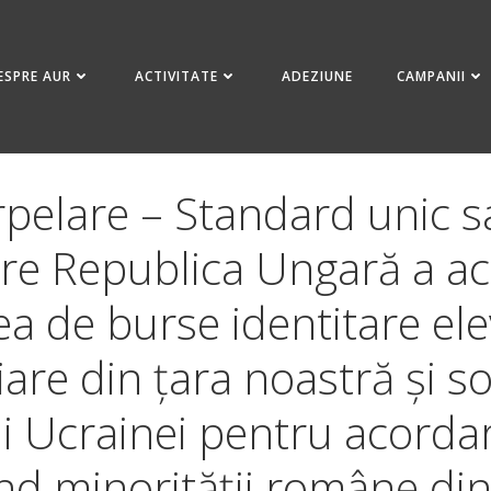
ESPRE AUR
ACTIVITATE
ADEZIUNE
CAMPANII
rpelare – Standard unic 
ătre Republica Ungară a a
a de burse identitare ele
are din țara noastră și so
 Ucrainei pentru acordar
nd minorității române din