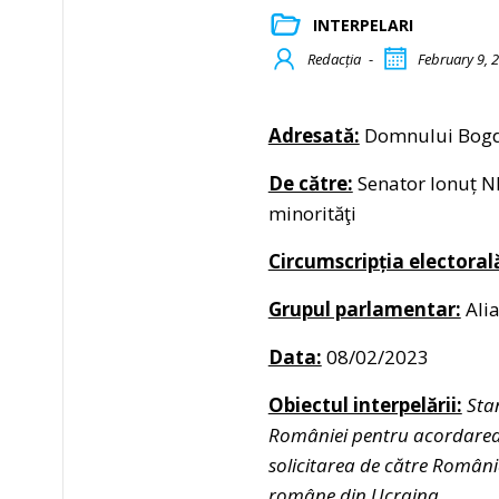
INTERPELARI
Redacția
-
February 9, 
Adresată:
Domnului Bogda
De către:
Senator Ionuț NE
minorităţi
Circumscripția electoral
Grupul parlamentar:
Alia
Data:
08/02/2023
Obiectul interpelării:
Sta
României pentru acordarea d
solicitarea de către Români
române din Ucraina.