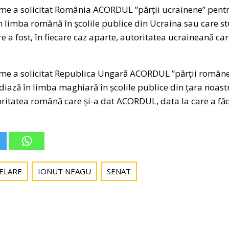
ume a solicitat România ACORDUL ”părții ucrainene” pentr
 în limba română în școlile publice din Ucraina sau care
e a fost, în fiecare caz aparte, autoritatea ucraineană c
ume a solicitat Republica Ungară ACORDUL ”părții român
udiază în limba maghiară în școlile publice din țara noastră
oritatea română care și-a dat ACORDUL, data la care a făc
ELARE
IONUT NEAGU
SENAT
Post