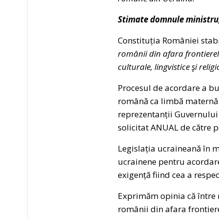
Stimate domnule ministru
Constituția României stabil
românii din afara frontierel
culturale, lingvistice şi relig
Procesul de acordare a bu
română ca limbă maternă a 
reprezentanții Guvernului 
solicitat ANUAL de către 
Legislația ucraineană în 
ucrainene pentru acordarea
exigență fiind cea a respec
Exprimăm opinia că între no
românii din afara frontiere