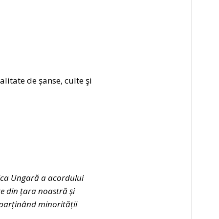
itate de șanse, culte şi
ica Ungară a acordului
e din țara noastră și
parținând minorității