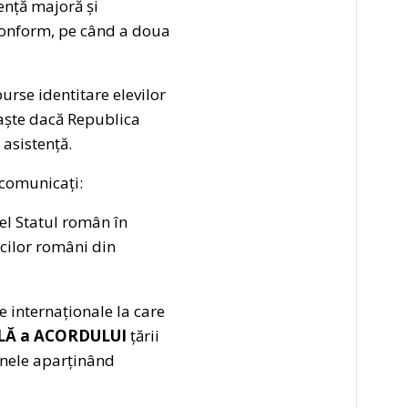
ență majoră și
oconform, pe când a doua
rse identitare elevilor
oaște dacă Republica
 asistență.
 comunicați:
el Statul român în
icilor români din
e internaționale la care
ALĂ a ACORDULUI
țării
anele aparținând