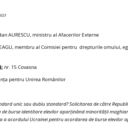
2023
n AURESCU, ministru al Afacerilor Externe
AGU, membru al Comisiei pentru drepturile omului, egal
ă:
nr. 15 Covasna
nța pentru Unirea Românilor
ndard unic sau dublu standard? Solicitarea de către Republ
e burse identitare elevilor aparținând minorității maghiar
a a acordului Ucrainei pentru acordarea de burse elevilor a