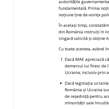
autoritățile guvernamental
fundamentală. Prima noțiu
noțiune ține de voința poli
În același timp, constată
din România instruiți în 
Ungară solicită și obține 
Cu toate acestea, având î
Dacă MAE apreciază c
demersul lui firesc de î
Ucraina, inclusiv prin 
Dacă legislația ucraine
România și Ucraina su
de reședință pentru ac
minorității sale înrudit