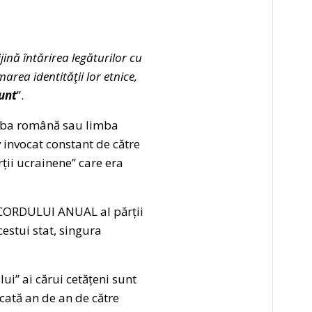
ijină întărirea legăturilor cu
area identităţii lor etnice,
sunt
”.
limba română sau limba
 invocat constant de către
ții ucrainene” care era
 ACORDULUI ANUAL al părții
estui stat, singura
ui” ai cărui cetățeni sunt
ocată an de an de către