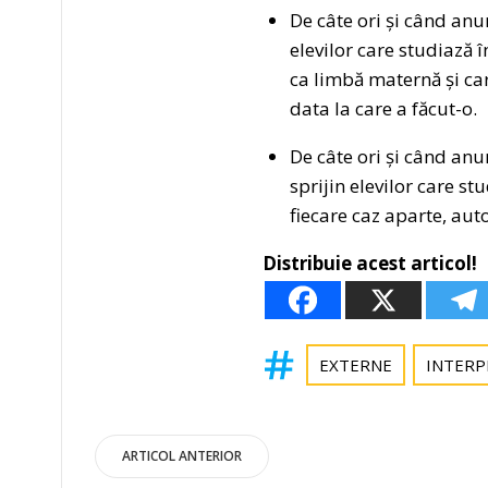
De câte ori și când an
elevilor care studiază
ca limbă maternă și car
data la care a făcut-o.
De câte ori și când an
sprijin elevilor care st
fiecare caz aparte, aut
Distribuie acest articol!
EXTERNE
INTERP
Post
ARTICOL ANTERIOR