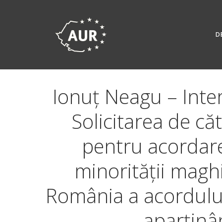
Skip
to
content
D
Ionuț Neagu – Inte
Solicitarea de c
pentru acordare
minorității maghi
România a acordului
aparținâ