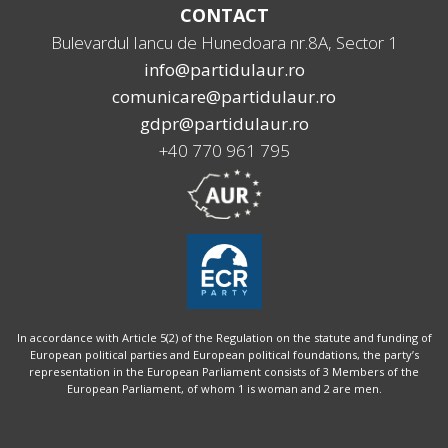
CONTACT
Bulevardul Iancu de Hunedoara nr.8A, Sector 1
info@partidulaur.ro
comunicare@partidulaur.ro
gdpr@partidulaur.ro
+40 770 961 795
In accordance with Article 5(2) of the Regulation on the statute and funding of
European political parties and European political foundations, the party’s
representation in the European Parliament consists of 3 Members of the
European Parliament, of whom 1 is woman and 2 are men.