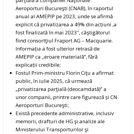
parţială a Companiei Naţionale
Aeroporturi Bucureşti (CNAB), în raportul
anual al AMEPIP pe 2023, unde se afirmă
explicit că privatizarea a 49% din acțiuni ,a
fost finalizată în mai 2023″, câştigătorul
fiind consortţiul Fraport AG – Macquarie.
Informația a fost ulterior retrasă de
AMEPIP ca ,,eroare materială”, fără
explicații credibile;
Fostul Prim-ministru Florin Ciţu a afirmat
public, în iulie 2025, că urmează
„privatizarea parţială (deocamdată)” a
unor companii, printre care figurează și CN
Aeroporturi Bucureşti;
Există precedente administrative, inclusiv
memorii, drafturi de HG şi analize ale
Ministerului Transporturilor şi