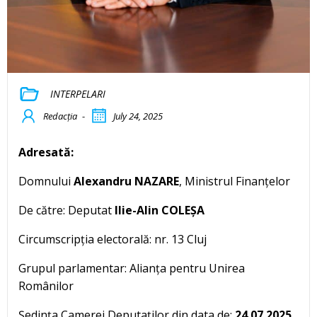
INTERPELARI
Redacția
-
July 24, 2025
Adresată:
Domnului
Alexandru NAZARE
, Ministrul Finanțelor
De către: Deputat
Ilie-Alin COLEȘA
Circumscripția electorală: nr. 13 Cluj
Grupul parlamentar: Alianța pentru Unirea
Românilor
Ședința Camerei Deputaților din data de:
24.07.2025