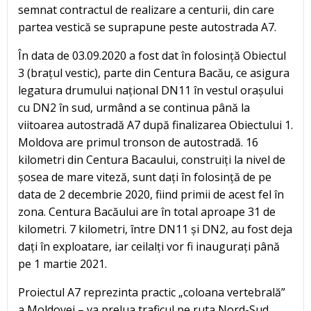
semnat contractul de realizare a centurii, din care
partea vestică se suprapune peste autostrada A7.
În data de 03.09.2020 a fost dat în folosință Obiectul
3 (brațul vestic), parte din Centura Bacău, ce asigura
legatura drumului național DN11 în vestul orașului
cu DN2 în sud, urmând a se continua până la
viitoarea autostradă A7 după finalizarea Obiectului 1.
Moldova are primul tronson de autostradă. 16
kilometri din Centura Bacaului, construiți la nivel de
șosea de mare viteză, sunt dați în folosință de pe
data de 2 decembrie 2020, fiind primii de acest fel în
zona. Centura Bacăului are în total aproape 31 de
kilometri. 7 kilometri, între DN11 și DN2, au fost deja
dați în exploatare, iar ceilalți vor fi inaugurați până
pe 1 martie 2021.
Proiectul A7 reprezinta practic „coloana vertebrală”
a Moldovei – va prelua traficul pe ruta Nord-Sud,