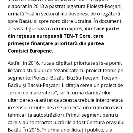
elaborat în 2013 a păstrat legătura Ploiești-Focșani,
urmată însă în sectorul moldovenesc de o legătură
spre Bacău și spre nord către Ucraina. În document,
aceasta figurează ca drum expres,
dar face parte
din rețeaua europeană TEN-T Core, care
primește finanțare prioritară din partea
Comisiei Europene.
Astfel, în 2016, ruta a căpătat prioritate și s-a pomit
licitarea studiului de fezabilitate cu proiect tehnic pe
segmente: Ploiești-Buzău, Buzău-Focșani, Focșani-
Bacău și Bacău-Pașcani. Licitația cerea un proiect de
„drum de mare viteza”, iar în urma clarificărilor
ulterioare s-a arătat ca aceasta trebuie interpretată
în sensul cerinței de a se proiecta un drum din clasa
tehnica I (a autostrăzilor). Primul segment pentru
care s-au contractat lucrările a fost Centura orașului
Bacău. În 2015, în urma unei licitații publice, s-a