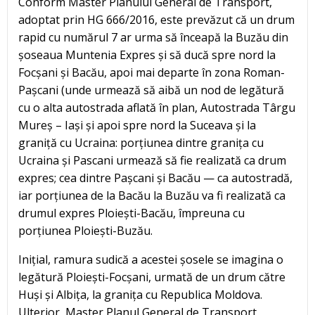
Conform Master Planului General de Transport,
adoptat prin HG 666/2016, este prevăzut că un drum
rapid cu numărul 7 ar urma să înceapă la Buzău din
șoseaua Muntenia Expres și să ducă spre nord la
Focșani și Bacău, apoi mai departe în zona Roman-
Pașcani (unde urmează să aibă un nod de legătură
cu o alta autostrada aflată în plan, Autostrada Târgu
Mureș – Iași și apoi spre nord la Suceava și la
graniță cu Ucraina: porțiunea dintre granița cu
Ucraina și Pascani urmează să fie realizată ca drum
expres; cea dintre Pașcani și Bacău — ca autostradă,
iar porțiunea de la Bacău la Buzău va fi realizată ca
drumul expres Ploiești-Bacău, împreuna cu
porțiunea Ploiești-Buzău.
Inițial, ramura sudică a acestei șosele se imagina o
legătură Ploiești-Focșani, urmată de un drum către
Huși și Albița, la granița cu Republica Moldova.
Ulterior, Master Planul General de Transport