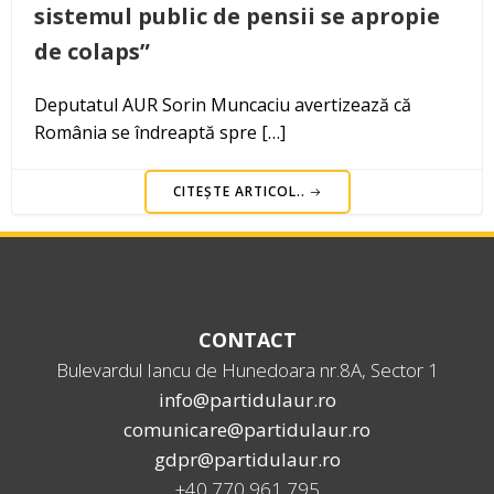
sistemul public de pensii se apropie
de colaps”
Deputatul AUR Sorin Muncaciu avertizează că
România se îndreaptă spre […]
CITEȘTE ARTICOL..
CONTACT
Bulevardul Iancu de Hunedoara nr.8A, Sector 1
info@partidulaur.ro
comunicare@partidulaur.ro
gdpr@partidulaur.ro
+40 770 961 795