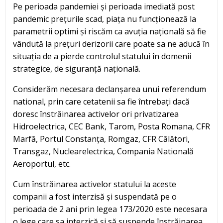
Pe perioada pandemiei și perioada imediată post
pandemic prețurile scad, piața nu funcționează la
parametrii optimi și riscăm ca avuția națională să fie
vândută la prețuri derizorii care poate sa ne aducă în
situația de a pierde controlul statului în domenii
strategice, de siguranță națională.
Considerăm necesara declanșarea unui referendum
national, prin care cetatenii sa fie întrebați dacă
doresc înstrăinarea activelor ori privatizarea
Hidroelectrica, CEC Bank, Tarom, Posta Romana, CFR
Marfă, Portul Constanța, Romgaz, CFR Călători,
Transgaz, Nuclearelectrica, Compania Natională
Aeroportul, etc.
Cum înstrăinarea activelor statului la aceste
companii a fost interzisă și suspendată pe o
perioada de 2 ani prin legea 173/2020 este necesara
o lege care sa interzică și să suspende înstrăinarea