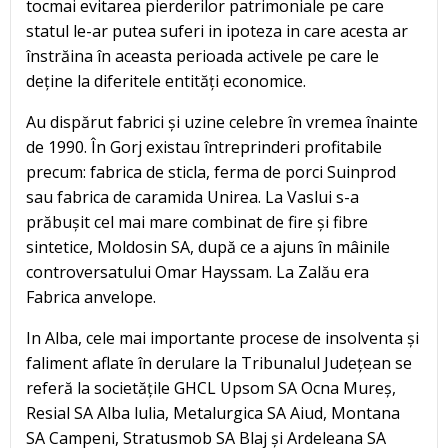
tocmai evitarea pierderilor patrimoniale pe care
statul le-ar putea suferi in ipoteza in care acesta ar
înstrăina în aceasta perioada activele pe care le
deține la diferitele entități economice.
Au dispărut fabrici și uzine celebre în vremea înainte
de 1990. În Gorj existau întreprinderi profitabile
precum: fabrica de sticla, ferma de porci Suinprod
sau fabrica de caramida Unirea. La Vaslui s-a
prăbușit cel mai mare combinat de fire și fibre
sintetice, Moldosin SA, după ce a ajuns în mâinile
controversatului Omar Hayssam. La Zalău era
Fabrica anvelope.
In Alba, cele mai importante procese de insolventa și
faliment aflate în derulare la Tribunalul Județean se
referă la societățile GHCL Upsom SA Ocna Mureș,
Resial SA Alba lulia, Metalurgica SA Aiud, Montana
SA Campeni, Stratusmob SA Blaj și Ardeleana SA