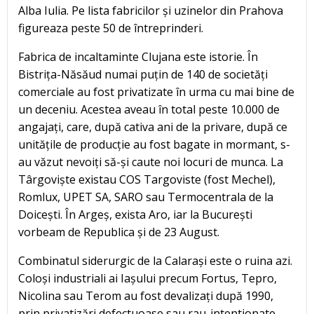
Alba Iulia. Pe lista fabricilor și uzinelor din Prahova
figureaza peste 50 de întreprinderi.
Fabrica de incaltaminte Clujana este istorie. În
Bistrița-Năsăud numai puțin de 140 de societăți
comerciale au fost privatizate în urma cu mai bine de
un deceniu. Acestea aveau în total peste 10.000 de
angajați, care, după cativa ani de la privare, după ce
unitățile de producție au fost bagate in mormant, s-
au văzut nevoiți să-și caute noi locuri de munca. La
Târgoviște existau COS Targoviste (fost Mechel),
Romlux, UPET SA, SARO sau Termocentrala de la
Doicești. În Argeș, exista Aro, iar la București
vorbeam de Republica și de 23 August.
Combinatul siderurgic de la Calarași este o ruina azi.
Coloși industriali ai Iașului precum Fortus, Tepro,
Nicolina sau Terom au fost devalizați după 1990,
prin privatizări defectuoase sau rau-intentionate.