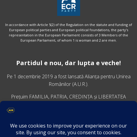
In accordance with Article 5(2) of the Regulation on the statute and funding of
European political parties and European political foundations, the party’s
representation in the European Parliament consists of 3 Members of the
European Parliament, of whom 1 is woman and 2 are men.
Partidul e nou, dar lupta e veche!
Pe 1 decembrie 2019 a fost lansată
Alianța pentru Unirea
Românilor
(A.U.R.).
Prețuim FAMILIA, PATRIA, CREDINȚA și LIBERTATEA
VINO ALĂTURI DE NOI