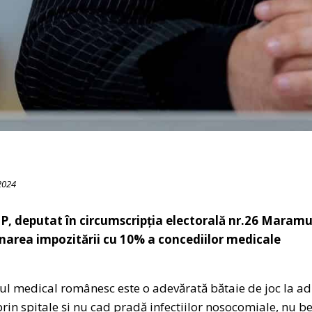
2024
P, deputat în circumscripția electorală nr.26 Maramu
minarea impozitării cu 10% a concediilor medicale
emul medical românesc este o adevărată bătaie de joc la ad
prin spitale și nu cad pradă infecțiilor nosocomiale, nu b