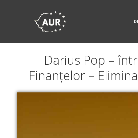
Skip
to
content
D
Darius Pop – într
Finanțelor – Elimin