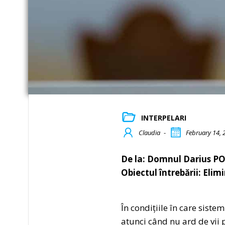
INTERPELARI
Claudia
-
February 14, 
De la: Domnul Darius PO
Obiectul întrebării: Eli
În condițiile în care sist
atunci când nu ard de vii 