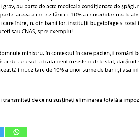
 grav, au parte de acte medicale condiționate de șpăgi, 
 parte, aceea a impozitării cu 10% a concediilor medicale
 care întrețin, din banii lor, instituții bugetofage și total
duceți sau CNAS, spre exemplu!
 domnule ministru, în contextul în care pacienții români 
ăcar de accesul la tratament în sistemul de stat, darămite
 această impozitare de 10% a unor sume de bani și așa inf
 transmiteți de ce nu susțineți eliminarea totală a impoz