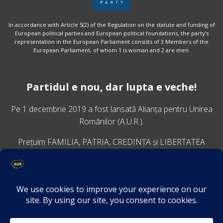
In accordance with Article 5(2) of the Regulation on the statute and funding of
European political parties and European political foundations, the party’s
representation in the European Parliament consists of 3 Members of the
European Parliament, of whom 1 is woman and 2 are men.
Partidul e nou, dar lupta e veche!
Pe 1 decembrie 2019 a fost lansată
Alianța pentru Unirea
Românilor
(A.U.R.).
Prețuim FAMILIA, PATRIA, CREDINȚA și LIBERTATEA
VINO ALĂTURI DE NOI