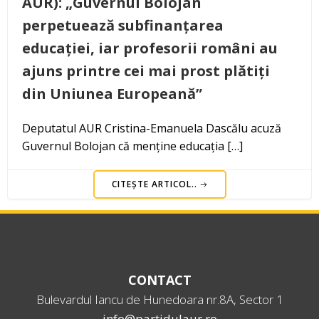
AUR): „Guvernul Bolojan
perpetuează subfinanțarea
educației, iar profesorii români au
ajuns printre cei mai prost plătiți
din Uniunea Europeană”
Deputatul AUR Cristina-Emanuela Dascălu acuză
Guvernul Bolojan că menține educația […]
CITEȘTE ARTICOL..
CONTACT
Bulevardul Iancu de Hunedoara nr.8A, Sector 1
info@partidulaur.ro