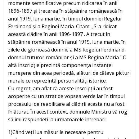
momente semnificative precum ridicarea în anii
1896-1897 și trecerea în stăpânire românească în
anul 1919, luna martie, în timpul domniei Regelui
Ferdinand și a Reginei Maria. Cităm: „S-a ridicat
această clădire în anii 1896-1897 . A trecut în
stăpânire românească în anul 1919, luna martie, în
zilele de glorioasă domnie a MS Regelui Ferdinand,
domnul tuturor românilor și a MS Regina Maria.” O
altă inscripție prezintă componența instanței
mureșene din acea perioadă, alături de câteva picturi
murale ce reprezintă personalități istorice.
Cu regret, am aflat că aceste inscripții au fost
acoperite cu un strat de vopsea verde iar în timpul
procesului de reabilitare al clădirii acesta nu a fost
înlăturat. În acest context, domnule Ministru vă rog
să îmi răspundeți la următoarele întrebări:
1)Când veți lua măsurile necesare pentru