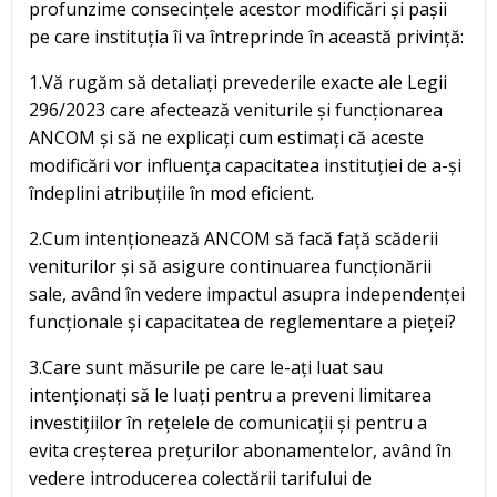
profunzime consecințele acestor modificări și pașii
pe care instituția îi va întreprinde în această privință:
1.Vă rugăm să detaliați prevederile exacte ale Legii
296/2023 care afectează veniturile și funcționarea
ANCOM și să ne explicați cum estimați că aceste
modificări vor influența capacitatea instituției de a-și
îndeplini atribuțiile în mod eficient.
2.Cum intenționează ANCOM să facă față scăderii
veniturilor și să asigure continuarea funcționării
sale, având în vedere impactul asupra independenței
funcționale și capacitatea de reglementare a pieței?
3.Care sunt măsurile pe care le-ați luat sau
intenționați să le luați pentru a preveni limitarea
investițiilor în rețelele de comunicații și pentru a
evita creșterea prețurilor abonamentelor, având în
vedere introducerea colectării tarifului de