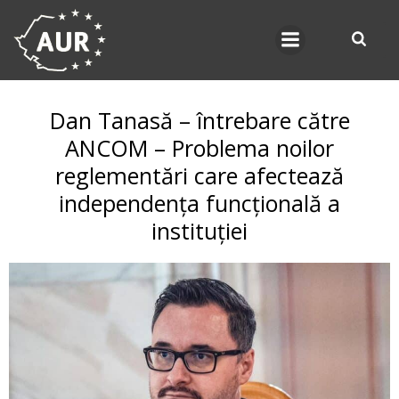
Skip
to
content
Dan Tanasă – întrebare către
ANCOM – Problema noilor
reglementări care afectează
independența funcțională a
instituției