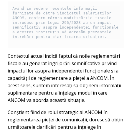
Având în vedere recentele informații 
furnizate de către Sindicatul salariaților 
ANCOM, conform cărora modificările fiscale 
introduse prin Legea 296/2023 au un impact 
semnificativ asupra independenței funcționale 
a acestei instituții vă adresăm prezentele 
întrebări pentru clarificarea situației.
Contextul actual indică faptul că noile reglementări
fiscale au generat îngrijorări semnificative privind
impactul lor asupra independenței funcționale și a
capacității de reglementare a pieței a ANCOM. În
acest sens, suntem interesați să obținem informații
suplimentare pentru a înțelege modul în care
ANCOM va aborda această situație.
Conștient fiind de rolul strategic al ANCOM în
reglementarea pieței de comunicații, doresc să obțin
următoarele clarificări pentru a înțelege în