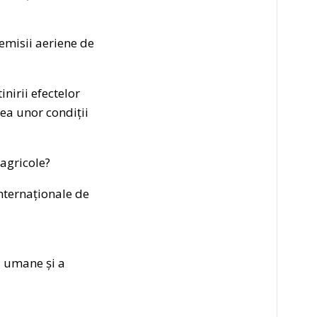
 emisii aeriene de
nirii efectelor
ea unor condiții
agricole?
internaționale de
ii umane și a