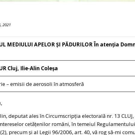
, 2021
UL MEDIULUI APELOR ȘI PĂDURILOR
În atenția Domn
R Cluj, Ilie-Alin Coleșa
ie – emisii de aerosoli în atmosferă
,
in, deputat ales în Circumscripția electorală nr. 13 CLUJ,
ntereselor cetățenilor români, în temeiul Regulamentulu
. (2), precum și al Legii 96/2006, art. 40, vă rog să-mi comu