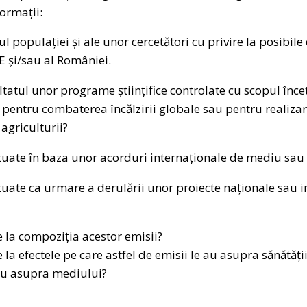
formații:
lul populației și ale unor cercetători cu privire la posibile
UE și/sau al României.
ltatul unor programe științifice controlate cu scopul înceti
 pentru combaterea încălzirii globale sau pentru realizar
 agriculturii?
ctuate în baza unor acorduri internaționale de mediu sau 
tuate ca urmare a derulării unor proiecte naționale sau 
re la compoziția acestor emisii?
e la efectele pe care astfel de emisii le au asupra sănătăț
au asupra mediului?