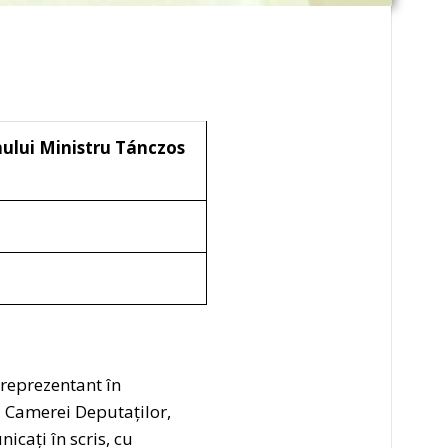
ului Ministru Tánczos
 reprezentant în
i Camerei Deputaților,
nicați în scris, cu