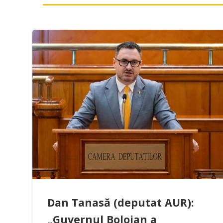
Dan Tanasă (deputat AUR):
„Guvernul Bolojan a