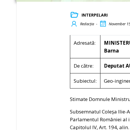
INTERPELARI
Redacția
-
November 15
Adresată:
MINISTER
Barna
De către:
Deputat AU
Subiectul:
Geo-inginer
Stimate Domnule Ministru
Subsemnatul Coleșa Ilie-Al
Parlamentul României al i
Capitolul IV, Art. 194, alin