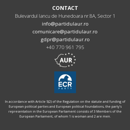
CONTACT
Bulevardul Iancu de Hunedoara nr.8A, Sector 1
info@partidulaur.ro
comunicare@partidulaur.ro
gdpr@partidulaur.ro
+40 770 961 795
In accordance with Article 5(2) of the Regulation on the statute and funding of
European political parties and European political foundations, the party’s
representation in the European Parliament consists of 3 Members of the
European Parliament, of whom 1 is woman and 2 are men.