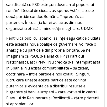
sau discută cu PSD este „un dușman al poporului
român”. Destul de ciudat, aș spune. Astăzi, aceste
două partide conduc România împreună, ca
parteneri. În coaliția lor ei au atras din nou
organizația etnică a minorității maghiare: UDMR.
Pentru ca publicul spaniol să înțeleagă cât de ciudată
este această nouă coaliție de guvernare, voi face o
analogie cu partidele din propria lor țară. Să ne
imaginăm că PSOE s-a aliat cu PP și Partidul
Naționalist Basc (PNV). Nu cred că s-a întâmplat asta
în Spania. Nu există compatibilitate – să zicem,
doctrinară – între partidele noii coaliții. Singurul
lucru care unește aceste partide este dorința
puternică și evidentă de a distribui resursele
bugetare și banii europeni – care vor veni în cadrul
Planului de Recuperare și Reziliență – către prietenii
și apropiații lor.