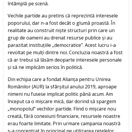
întâmplă pe scenă.
Vechile partide au pretins că reprezintă interesele
poporului, dar n-a fost decât o glumă proastă. În
realitate au construit niște structuri prin care un
grup de oameni au drenat resurse publice și au
parazitat instituțiile „democratice”. Acest lucru i-a
revoltat pe mulți dintre noi. Concluzia noastră a fost
că ar trebui să lăsăm deoparte interesele personale
și să ne implicăm serios în politică.
Din echipa care a fondat Alianța pentru Unirea
Românilor (AUR) la sfârșitul anului 2019, aproape
nimeni nu fusese implicat politic până acum. Am
început ca o mișcare mică, dar dorind să spargem
„monopolul” vechilor partide. Fiind o mișcare nou
creată, fără conexiuni financiare, resursele noastre
erau foarte limitate. Prin urmare campania noastră
s-a concentrat în principal pe utilizarea rețelelor