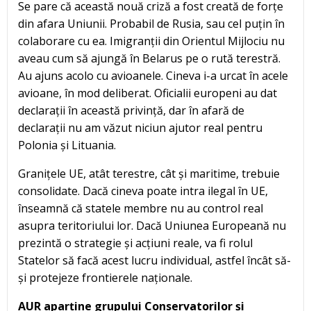
Se pare că această nouă criză a fost creată de forțe
din afara Uniunii. Probabil de Rusia, sau cel puțin în
colaborare cu ea. Imigranții din Orientul Mijlociu nu
aveau cum să ajungă în Belarus pe o rută terestră.
Au ajuns acolo cu avioanele. Cineva i-a urcat în acele
avioane, în mod deliberat. Oficialii europeni au dat
declarații în această privință, dar în afară de
declarații nu am văzut niciun ajutor real pentru
Polonia și Lituania.
Granițele UE, atât terestre, cât și maritime, trebuie
consolidate. Dacă cineva poate intra ilegal în UE,
înseamnă că statele membre nu au control real
asupra teritoriului lor. Dacă Uniunea Europeană nu
prezintă o strategie și acțiuni reale, va fi rolul
Statelor să facă acest lucru individual, astfel încât să-
și protejeze frontierele naționale.
AUR aparține grupului Conservatorilor și