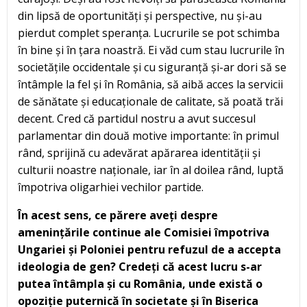
din lipsă de oportunități și perspective, nu și-au
pierdut complet speranța. Lucrurile se pot schimba
în bine și în țara noastră. Ei văd cum stau lucrurile în
societățile occidentale și cu siguranță și-ar dori să se
întâmple la fel și în România, să aibă acces la servicii
de sănătate și educaționale de calitate, să poată trăi
decent. Cred că partidul nostru a avut succesul
parlamentar din două motive importante: în primul
rând, sprijină cu adevărat apărarea identității și
culturii noastre naționale, iar în al doilea rând, luptă
împotriva oligarhiei vechilor partide.
În acest sens, ce părere aveți despre
amenințările continue ale Comisiei împotriva
Ungariei și Poloniei pentru refuzul de a accepta
ideologia de gen? Credeți că acest lucru s-ar
putea întâmpla și cu România, unde există o
opoziție puternică în societate și în Biserica