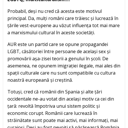
Probabil, deși nu cred că acesta este motivul
principal. Da, mulți români care trăiesc și lucrează în
țările vest-europene au văzut influența tot mai mare
a marxismului cultural în aceste societăți.
AUR este un partid care se opune propagandei
LGBT, căsătoriei între persoane de același sex și
promovării așa-zisei teorii a genului în școli. De
asemenea, ne opunem imigrației ilegale, mai ales din
spații culturale care nu sunt compatibile cu cultura
noastră europeană și creștină.
Totuși, cred că românii din Spania și alte țări
occidentale ne-au votat din același motiv ca cei din
țară: revoltă împotriva unui sistem politic și
economic corupt. Românii care lucrează în
străinătate sunt poate mai activi, mai informați, mai
curajoși. Deși au fost nevoiți să părăsească România