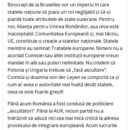
Birocrații de la Bruxelles vor un imperiu în care
statele-națiune să joace un rol neglijabil și să-și
piardă toate atributele de state suverane. Pentru
noi, Alianța pentru Unirea Românilor, așa ceva este
inacceptabil. Comunitatea Europeană și, mai târziu,
UE, constituie o creație a statelor naționale. Statele
membre au semnat Tratatele europene. Nimeni nu a
acordat Comisiei sau altei instituții europene vreun
mandat în alb sau puteri nelimitate. Nu credem că
Polonia și Ungaria trebuie să „facă ascultare”.
Comisia și doamna von der Leyen se comportă ca și
cum ar avea o autoritate mai înaltă decât statele,
ceea ce este foarte greșit!
Până acum România a fost condusă de politicieni
„ascultători”. Până la AUR, niciun partid nu a
îndrăznit să aducă nici cea mai mică critică la adresa
procesului de integrare europeană. Acum lucrurile