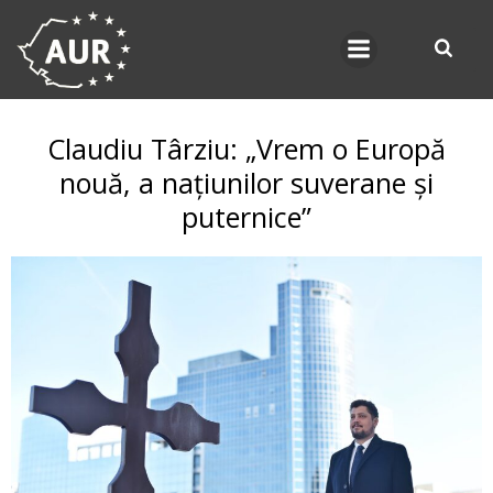
Skip
to
content
Claudiu Târziu: „Vrem o Europă
nouă, a națiunilor suverane și
puternice”