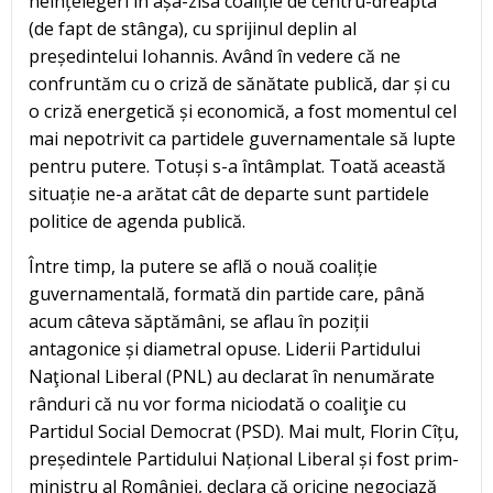
neînțelegeri în așa-zisa coaliție de centru-dreapta
(de fapt de stânga), cu sprijinul deplin al
președintelui Iohannis. Având în vedere că ne
confruntăm cu o criză de sănătate publică, dar și cu
o criză energetică și economică, a fost momentul cel
mai nepotrivit ca partidele guvernamentale să lupte
pentru putere. Totuși s-a întâmplat. Toată această
situație ne-a arătat cât de departe sunt partidele
politice de agenda publică.
Între timp, la putere se află o nouă coaliție
guvernamentală, formată din partide care, până
acum câteva săptămâni, se aflau în poziții
antagonice și diametral opuse. Liderii Partidului
Naţional Liberal (PNL) au declarat în nenumărate
rânduri că nu vor forma niciodată o coaliţie cu
Partidul Social Democrat (PSD). Mai mult, Florin Cîțu,
președintele Partidului Național Liberal și fost prim-
ministru al României, declara că oricine negociază