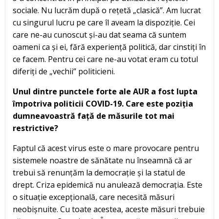
sociale. Nu lucrăm după o rețetă „clasică”. Am lucrat
cu singurul lucru pe care îl aveam la dispoziție. Cei
care ne-au cunoscut și-au dat seama că suntem
oameni ca și ei, fără experiență politică, dar cinstiți în
ce facem. Pentru cei care ne-au votat eram cu totul
diferiți de „vechii” politicieni.
Unul dintre punctele forte ale AUR a fost lupta
împotriva politicii COVID-19. Care este poziția
dumneavoastră față de măsurile tot mai
restrictive?
Faptul că acest virus este o mare provocare pentru
sistemele noastre de sănătate nu înseamnă că ar
trebui să renunțăm la democrație și la statul de
drept. Criza epidemică nu anulează democrația. Este
o situație excepțională, care necesită măsuri
neobișnuite. Cu toate acestea, aceste măsuri trebuie