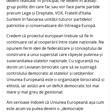
deveni realitate. În principal, ne vedem în același
grup politic din care fac sau vor face parte partide
precum Lege și Dreptate, VOX, Fratelli d’Italia.
Suntem în favoarea unității tuturor partidelor
patriotice și conservatoare din întreaga Europă.
Credem că proiectul european trebuie să fie în
continuare cel al cooperării între state naționale. Ne
opunem ferm ideii de federalizare și conceptului de
construire a unui superstat care răpește puterea și
suveranitatea statelor naționale. Cu siguranță nu
dorim un Leviatan birocratic care să se sustragă
controlului democratic al statelor și cetățenilor.
Uniunea Europeană este o organizație birocratică și
elitistă, iar astăzi are un deficit democratic tot mai
mare și mai greu de gestionat.
Am serioase îndoieli că Uniunea Europeană așa cum
este acum va putea deveni o „democrație