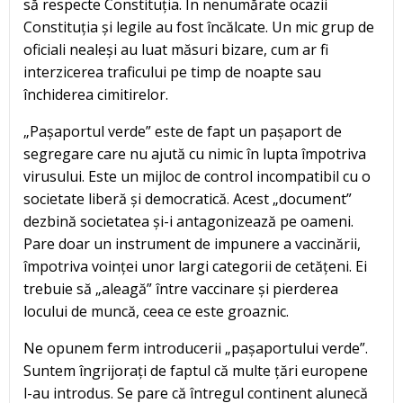
să respecte Constituția. În nenumărate ocazii
Constituția și legile au fost încălcate. Un mic grup de
oficiali nealeși au luat măsuri bizare, cum ar fi
interzicerea traficului pe timp de noapte sau
închiderea cimitirelor.
„Pașaportul verde” este de fapt un pașaport de
segregare care nu ajută cu nimic în lupta împotriva
virusului. Este un mijloc de control incompatibil cu o
societate liberă și democratică. Acest „document”
dezbină societatea și-i antagonizează pe oameni.
Pare doar un instrument de impunere a vaccinării,
împotriva voinței unor largi categorii de cetățeni. Ei
trebuie să „aleagă” între vaccinare și pierderea
locului de muncă, ceea ce este groaznic.
Ne opunem ferm introducerii „pașaportului verde”.
Suntem îngrijorați de faptul că multe țări europene
l-au introdus. Se pare că întregul continent alunecă