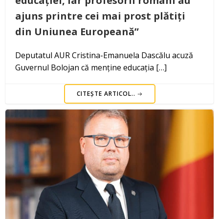
educației, iar profesorii români au
ajuns printre cei mai prost plătiți
din Uniunea Europeană”
Deputatul AUR Cristina-Emanuela Dascălu acuză
Guvernul Bolojan că menține educația […]
CITEȘTE ARTICOL..