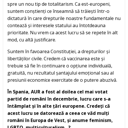
spre un nou tip de totalitarism. Ca est-europeni,
suntem conștienți ce înseamnă să trăiești într-o
dictatură în care drepturile noastre fundamentale nu
contează și interesele statului au întotdeauna
prioritate. Nu vrem ca acest lucru să se repete în alt
mod, cu altă justificare.
Suntem în favoarea Constituției, a drepturilor și
libertăților civile. Credem că vaccinarea este și
trebuie să fie în continuare o opțiune individuală,
gratuită, nu rezultatul șantajului emoțional sau al
presiunii economice exercitate de o putere abuzivă.
În Spania, AUR a fost al doilea cel mai votat
partid de români în decembrie, lucru care s-a
întâmplat și în alte țări europene. Credeți că
acest lucru se datorează a ceea ce văd mulți
români în Europa de Vest, și anume feminism,
LGBTQ, multiculturalism…?