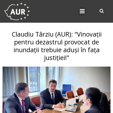
Skip
to
content
Claudiu Târziu (AUR): “Vinovații
pentru dezastrul provocat de
inundații trebuie aduși în fața
justiției!”