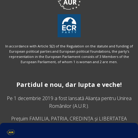
In accordance with Article 5(2) of the Regulation on the statute and funding of
European political parties and European political foundations, the party’s
representation in the European Parliament consists of 3 Members of the
European Parliament, of whom 1 is woman and 2 are men.
Partidul e nou, dar lupta e veche!
Pe 1 decembrie 2019 a fost lansată
Alianța pentru Unirea
Românilor
(A.U.R.).
Prețuim FAMILIA, PATRIA, CREDINȚA și LIBERTATEA