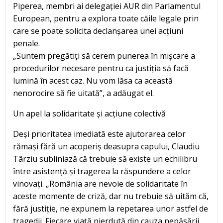
Piperea, membri ai delegației AUR din Parlamentul
European, pentru a explora toate căile legale prin
care se poate solicita declanșarea unei acțiuni
penale.
„Suntem pregătiți să cerem punerea în mișcare a
procedurilor necesare pentru ca justiția să facă
lumină în acest caz. Nu vom lăsa ca această
nenorocire să fie uitată”, a adăugat el.
Un apel la solidaritate și acțiune colectivă
Deși prioritatea imediată este ajutorarea celor
rămași fără un acoperiș deasupra capului, Claudiu
Târziu subliniază că trebuie să existe un echilibru
între asistență și tragerea la răspundere a celor
vinovați. „România are nevoie de solidaritate în
aceste momente de criză, dar nu trebuie să uităm că,
fără justiție, ne expunem la repetarea unor astfel de
tragedii. Fiecare viață pierdută din cauza nepăsării