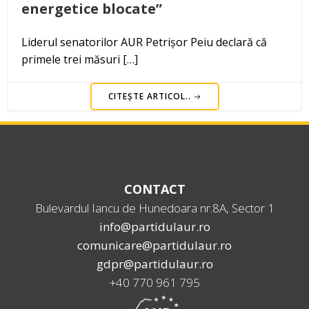
energetice blocate”
Liderul senatorilor AUR Petrișor Peiu declară că
primele trei măsuri […]
CITEȘTE ARTICOL..
CONTACT
Bulevardul Iancu de Hunedoara nr.8A, Sector 1
info@partidulaur.ro
comunicare@partidulaur.ro
gdpr@partidulaur.ro
+40 770 961 795