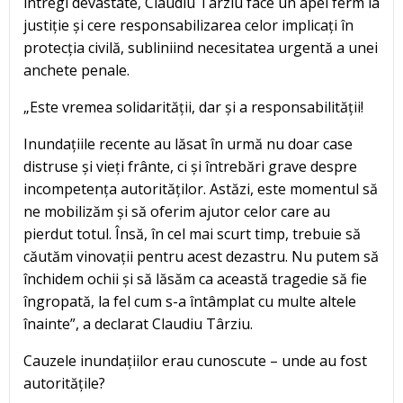
întregi devastate, Claudiu Târziu face un apel ferm la
justiție și cere responsabilizarea celor implicați în
protecția civilă, subliniind necesitatea urgentă a unei
anchete penale.
„Este vremea solidarității, dar și a responsabilității!
Inundațiile recente au lăsat în urmă nu doar case
distruse și vieți frânte, ci și întrebări grave despre
incompetența autorităților. Astăzi, este momentul să
ne mobilizăm și să oferim ajutor celor care au
pierdut totul. Însă, în cel mai scurt timp, trebuie să
căutăm vinovații pentru acest dezastru. Nu putem să
închidem ochii și să lăsăm ca această tragedie să fie
îngropată, la fel cum s-a întâmplat cu multe altele
înainte”, a declarat Claudiu Târziu.
Cauzele inundațiilor erau cunoscute – unde au fost
autoritățile?