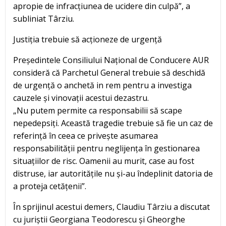
apropie de infracțiunea de ucidere din culpă”, a
subliniat Târziu.
Justiția trebuie să acționeze de urgență
Președintele Consiliului Național de Conducere AUR
consideră că Parchetul General trebuie să deschidă
de urgență o anchetă in rem pentru a investiga
cauzele și vinovații acestui dezastru.
„Nu putem permite ca responsabilii să scape
nepedepsiți. Această tragedie trebuie să fie un caz de
referință în ceea ce privește asumarea
responsabilității pentru neglijența în gestionarea
situațiilor de risc. Oamenii au murit, case au fost
distruse, iar autoritățile nu și-au îndeplinit datoria de
a proteja cetățenii”.
În sprijinul acestui demers, Claudiu Târziu a discutat
cu juriștii Georgiana Teodorescu și Gheorghe