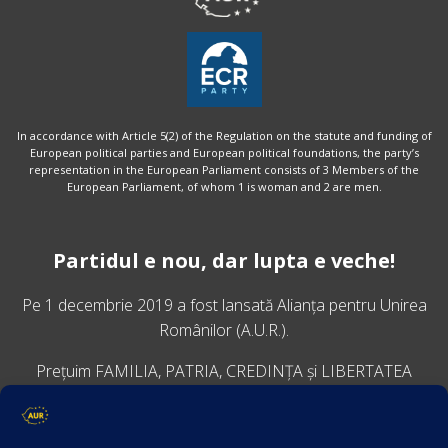
In accordance with Article 5(2) of the Regulation on the statute and funding of
European political parties and European political foundations, the party’s
representation in the European Parliament consists of 3 Members of the
European Parliament, of whom 1 is woman and 2 are men.
Partidul e nou, dar lupta e veche!
Pe 1 decembrie 2019 a fost lansată
Alianța pentru Unirea
Românilor
(A.U.R.).
Prețuim FAMILIA, PATRIA, CREDINȚA și LIBERTATEA