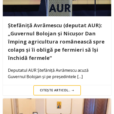
Ștefăniță Avrămescu (deputat AUR):
„Guvernul Bolojan și Nicușor Dan
împing agricultura românească spre
colaps și îi obligă pe fermieri să își
închidă fermele”
Deputatul AUR Ștefăniță Avrămescu acuză
Guvernul Bolojan și pe președintele […]
CITEȘTE ARTICOL..