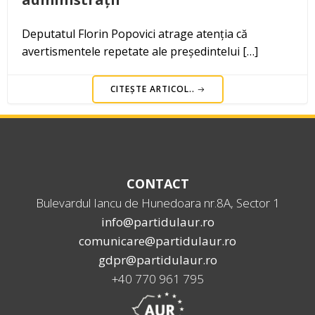
Deputatul Florin Popovici atrage atenția că
avertismentele repetate ale președintelui […]
CITEȘTE ARTICOL..
CONTACT
Bulevardul Iancu de Hunedoara nr.8A, Sector 1
info@partidulaur.ro
comunicare@partidulaur.ro
gdpr@partidulaur.ro
+40 770 961 795