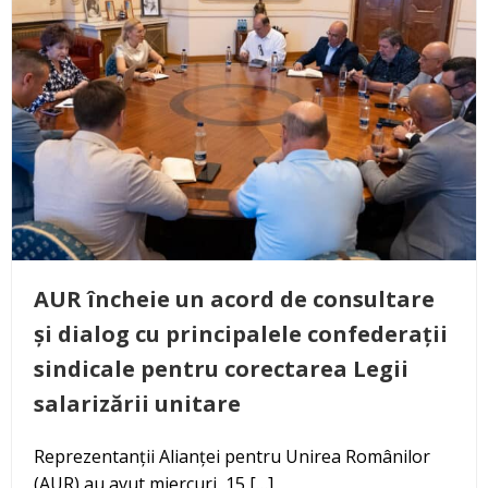
AUR încheie un acord de consultare
și dialog cu principalele confederații
sindicale pentru corectarea Legii
salarizării unitare
Reprezentanții Alianței pentru Unirea Românilor
(AUR) au avut miercuri, 15 […]