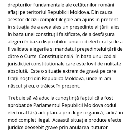
drepturilor fundamentale ale cetățenilor români
aflați pe teritoriul Republicii Moldova. Din cauza
acestor decizii complet ilegale am ajuns în prezent
în situația de a avea ales un președinte al țării, ales
în baza unei constituții falsificate, de a desfășura
alegeri în baza dispozițiilor unui cod electoral și de a
fi validate alegerile și mandatul președintelui țării de
către o Curte Constituțională în baza unui cod al
jurisdicției constituționale care este lovit de nulitate
absolută. Este o situație extrem de gravă pe care
frații noștri din Republica Moldova, unde m-am
născut și eu, o trăiesc în prezent.
Trebuie să vă aduc la cunoștință faptul că a fost
aprobat de Parlamentul Republicii Moldova codul
electoral fără adoptarea prin lege organică, adică în
mod complet ilegal. Această situație produce efecte
juridice deosebit grave prin anularea tuturor