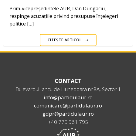
Prim-vicepreședintele AUR, Dan Dungaciu,
respinge acuzațiile privind presupuse înțelegeri
politice […]
CITEȘTE ARTICOL..
CONTACT
Bulevardul Iancu de Hunedoara nr.8A, Sector 1
info@partidulaur.ro
comunicare@partidulaur.ro
gdpr@partidulaur.ro
+40 770 961 795