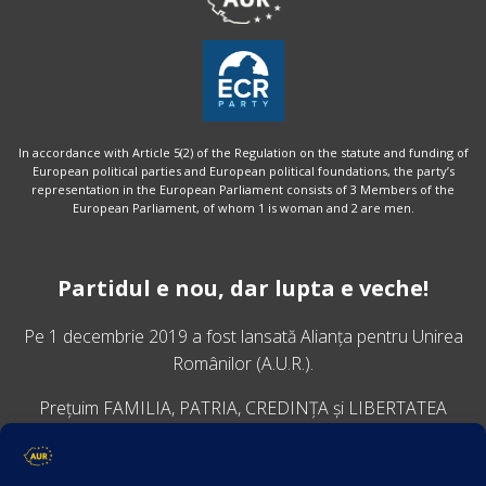
In accordance with Article 5(2) of the Regulation on the statute and funding of
European political parties and European political foundations, the party’s
representation in the European Parliament consists of 3 Members of the
European Parliament, of whom 1 is woman and 2 are men.
Partidul e nou, dar lupta e veche!
Pe 1 decembrie 2019 a fost lansată
Alianța pentru Unirea
Românilor
(A.U.R.).
Prețuim FAMILIA, PATRIA, CREDINȚA și LIBERTATEA