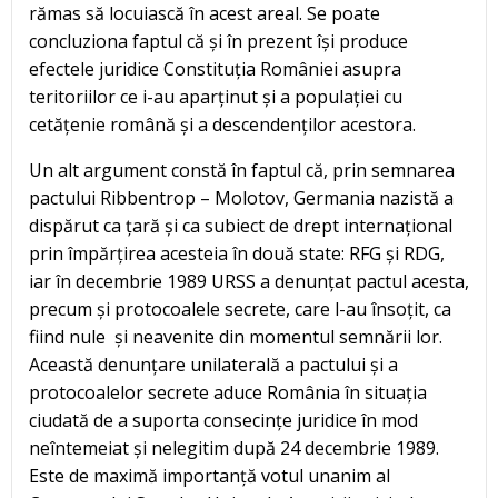
rămas să locuiască în acest areal. Se poate
concluziona faptul că și în prezent își produce
efectele juridice Constituția României asupra
teritoriilor ce i-au aparținut și a populației cu
cetățenie română și a descendenților acestora.
Un alt argument constă în faptul că, prin semnarea
pactului Ribbentrop – Molotov, Germania nazistă a
dispărut ca țară și ca subiect de drept internațional
prin împărțirea acesteia în două state: RFG și RDG,
iar în decembrie 1989 URSS a denunțat pactul acesta,
precum și protocoalele secrete, care l-au însoțit, ca
fiind nule și neavenite din momentul semnării lor.
Această denunțare unilaterală a pactului și a
protocoalelor secrete aduce România în situația
ciudată de a suporta consecințe juridice în mod
neîntemeiat și nelegitim după 24 decembrie 1989.
Este de maximă importanță votul unanim al