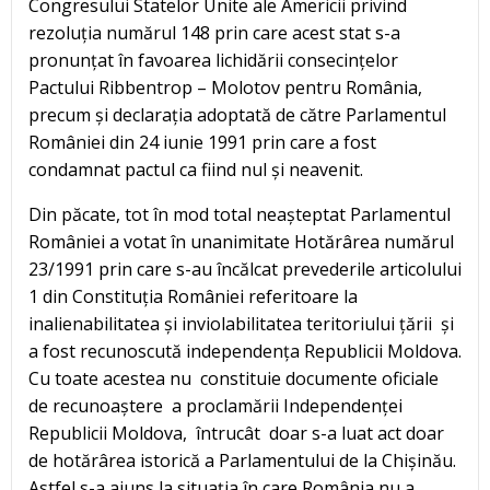
Congresului Statelor Unite ale Americii privind
rezoluția numărul 148 prin care acest stat s-a
pronunțat în favoarea lichidării consecințelor
Pactului Ribbentrop – Molotov pentru România,
precum și declarația adoptată de către Parlamentul
României din 24 iunie 1991 prin care a fost
condamnat pactul ca fiind nul și neavenit.
Din păcate, tot în mod total neașteptat Parlamentul
României a votat în unanimitate Hotărârea numărul
23/1991 prin care s-au încălcat prevederile articolului
1 din Constituția României referitoare la
inalienabilitatea și inviolabilitatea teritoriului țării și
a fost recunoscută independența Republicii Moldova.
Cu toate acestea nu constituie documente oficiale
de recunoaștere a proclamării Independenței
Republicii Moldova, întrucât doar s-a luat act doar
de hotărârea istorică a Parlamentului de la Chișinău.
Astfel s-a ajuns la situația în care România nu a