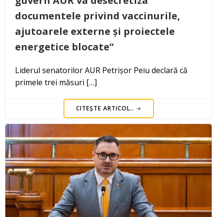
guvern AUR va desecretiza
documentele privind vaccinurile,
ajutoarele externe și proiectele
energetice blocate”
Liderul senatorilor AUR Petrișor Peiu declară că
primele trei măsuri […]
CITEȘTE ARTICOL..