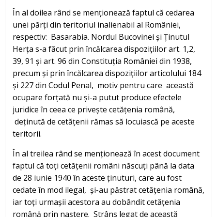
În al doilea rând se menționează faptul că cedarea
unei părți din teritoriul inalienabil al României,
respectiv: Basarabia. Nordul Bucovinei și Ținutul
Herța s-a făcut prin încălcarea dispozițiilor art. 1,2,
39, 91 și art. 96 din Constituția României din 1938,
precum și prin încălcarea dispozițiilor articolului 184
și 227 din Codul Penal, motiv pentru care această
ocupare forțată nu și-a putut produce efectele
juridice în ceea ce privește cetățenia română,
deținută de cetățenii rămas să locuiască pe aceste
teritorii.
În al treilea rând se menționează în acest document
faptul că toți cetățenii români născuți până la data
de 28 iunie 1940 în aceste ținuturi, care au fost
cedate în mod ilegal, și-au păstrat cetățenia română,
iar toți urmașii acestora au dobândit cetățenia
română prin naștere. Strâns legat de această