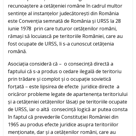
recunoaștere a cetățeniei române în cadrul multor
sentințe al instanțelor judecătorești din România
este Convenția semnată de România și URSS la 28
iunie 1978 prin care tuturor cetățenilor români,
rămași să locuiască pe teritoriile României, care au
fost ocupate de URSS, li s-a cunoscut cetățenia
română.
Asociația consideră că – o consecință directă a
faptului că s-a produs o cedare ilegală de teritoriu
prin trădare și complot și o ocupație sovietică
forțată – este lipsirea de efecte juridice directe a
oricăror probleme legate de apartenența teritoriului
și a cetățeniei cetățenilor lăsați pe teritoriile ocupate
de URSS, iar o altă consecință logică ar putea consta
în faptul că prevederile Constituției României din
1965 au produs efecte juridice asupra teritoriilor
menționate, dar și a cetățenilor români, care au