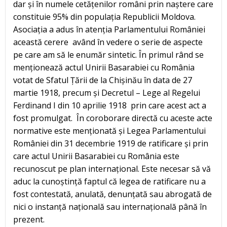
dar și în numele cetățenilor români prin naștere care
constituie 95% din populația Republicii Moldova.
Asociația a adus în atenția Parlamentului României
această cerere având în vedere o serie de aspecte
pe care am să le enumăr sintetic. În primul rând se
menționează actul Unirii Basarabiei cu România
votat de Sfatul Țării de la Chișinău în data de 27
martie 1918, precum și Decretul – Lege al Regelui
Ferdinand I din 10 aprilie 1918 prin care acest act a
fost promulgat. În coroborare directă cu aceste acte
normative este menționată și Legea Parlamentului
României din 31 decembrie 1919 de ratificare și prin
care actul Unirii Basarabiei cu România este
recunoscut pe plan internațional. Este necesar să vă
aduc la cunoștință faptul că legea de ratificare nu a
fost contestată, anulată, denunțată sau abrogată de
nici o instanță națională sau internațională până în
prezent.