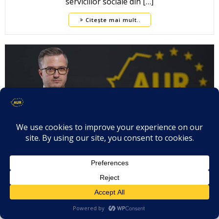
serviciilor sociale din […]
Citește mai mult..
Ștefăniță-Alin Avrămescu – Declarație
de presă – Hidrocentralele, sabotate
de ministrul USR al mediului