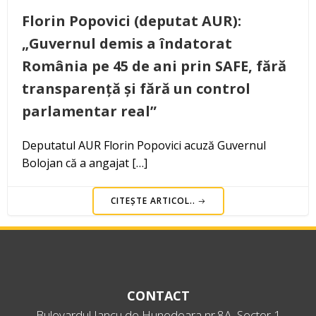
Florin Popovici (deputat AUR):
„Guvernul demis a îndatorat
România pe 45 de ani prin SAFE, fără
transparență și fără un control
parlamentar real”
Deputatul AUR Florin Popovici acuză Guvernul
Bolojan că a angajat […]
CITEȘTE ARTICOL..
CONTACT
Bulevardul Iancu de Hunedoara nr.8A, Sector 1