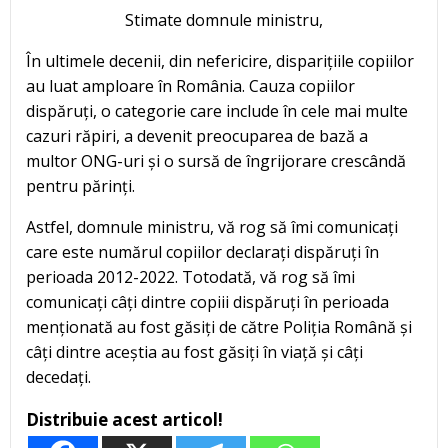
Stimate domnule ministru,
În ultimele decenii, din nefericire, disparițiile copiilor
au luat amploare în România. Cauza copiilor
dispăruți, o categorie care include în cele mai multe
cazuri răpiri, a devenit preocuparea de bază a
multor ONG-uri și o sursă de îngrijorare crescândă
pentru părinți.
Astfel, domnule ministru, vă rog să îmi comunicați
care este numărul copiilor declarați dispăruți în
perioada 2012-2022. Totodată, vă rog să îmi
comunicați câți dintre copiii dispăruți în perioada
menționată au fost găsiți de către Poliția Română și
câți dintre aceștia au fost găsiți în viață și câți
decedați.
Distribuie acest articol!