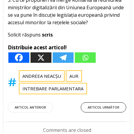
3. Cu ce propuneri va merge România la reuniunea
miniștrilor digitalizării din Uniunea Europeană unde
se va pune în discuție legislația europeană privind
accesul minorilor la rețelele sociale?
Solicit răspuns
scris
.
Distribuie acest articol!
ANDREEA NEACȘU
AUR
INTREBARE PARLAMENTARA
Post
Post
ARTICOL ANTERIOR
ARTICOL URMĂTOR
navigation
navigation
Comments are closed