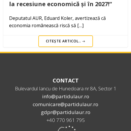
la recesiune economică și în 2027!”
Deputatul AUR, Eduard Koler, avertizează că
economia românească riscă să […]
CITEȘTE ARTICOL..
CONTACT
Bulevardul Iancu de Hunedoara nr.8A, Sector 1
info@partidulaur.ro
comunicare@partidulaur.ro
gdpr@partidulaur.ro
+40 770 961 795