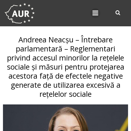
Skip
to
content
Andreea Neacșu – Întrebare
parlamentară – Reglementari
privind accesul minorilor la rețelele
sociale și măsuri pentru protejarea
acestora față de efectele negative
generate de utilizarea excesivă a
rețelelor sociale