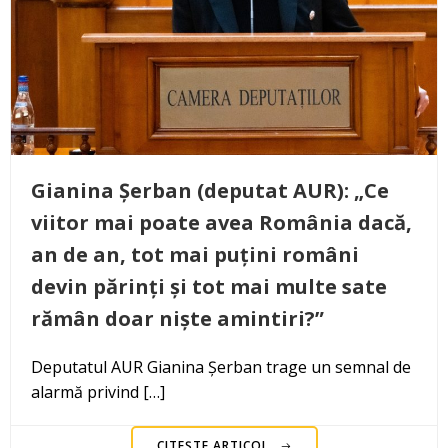
Gianina Șerban (deputat AUR): „Ce
viitor mai poate avea România dacă,
an de an, tot mai puțini români
devin părinți și tot mai multe sate
rămân doar niște amintiri?”
Deputatul AUR Gianina Șerban trage un semnal de
alarmă privind […]
CITEȘTE ARTICOL..