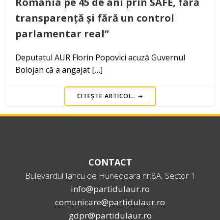
România pe 45 de ani prin SAFE, fără
transparență și fără un control
parlamentar real”
Deputatul AUR Florin Popovici acuză Guvernul
Bolojan că a angajat […]
CITEȘTE ARTICOL..
CONTACT
Bulevardul Iancu de Hunedoara nr.8A, Sector 1
info@partidulaur.ro
comunicare@partidulaur.ro
gdpr@partidulaur.ro