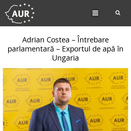
Skip
to
content
Adrian Costea – Întrebare
parlamentară – Exportul de apă în
Ungaria