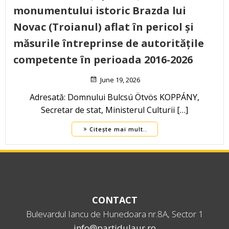
monumentului istoric Brazda lui
Novac (Troianul) aflat în pericol și
măsurile întreprinse de autoritățile
competente în perioada 2016-2026
June 19, 2026
Adresată: Domnului Bulcsú Ötvös KOPPÁNY,
Secretar de stat, Ministerul Culturii […]
Citește mai mult..
CONTACT
Bulevardul Iancu de Hunedoara nr.8A, Sector 1
info@partidulaur.ro