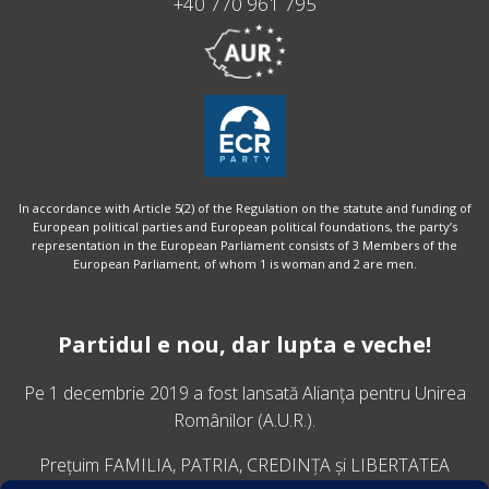
+40 770 961 795
In accordance with Article 5(2) of the Regulation on the statute and funding of
European political parties and European political foundations, the party’s
representation in the European Parliament consists of 3 Members of the
European Parliament, of whom 1 is woman and 2 are men.
Partidul e nou, dar lupta e veche!
Pe 1 decembrie 2019 a fost lansată
Alianța pentru Unirea
Românilor
(A.U.R.).
Prețuim FAMILIA, PATRIA, CREDINȚA și LIBERTATEA