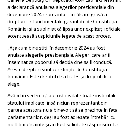
Camera Deputaților, deputatul AUR Laura Gherasim,
a declarat că anularea alegerilor prezidențiale din
decembrie 2024 reprezintă o încălcare gravă a
drepturilor fundamentale garantate de Constituția
României și a subliniat că lipsa unor explicații oficiale
accentuează suspiciunile legate de acest proces.
„Așa cum bine știți, în decembrie 2024 au fost
anulate alegerile prezidențiale. Alegeri care ar fi
însemnat ca poporul să decidă cine să îl conducă.
Aceste drepturi sunt consfințite de Constituția
României. Este dreptul de a fi ales și dreptul de a
alege.
Având în vedere că au fost invitate toate instituțiile
statului implicate, însă niciun reprezentant din
partea acestora nu a binevoit să se prezinte în fața
parlamentarilor, deși au fost adresate întrebări cu
mult timp înainte și au fost solicitate răspunsuri, fac