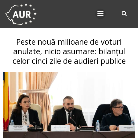
Skip
to
content
Peste nouă milioane de voturi
anulate, nicio asumare: bilanțul
celor cinci zile de audieri publice