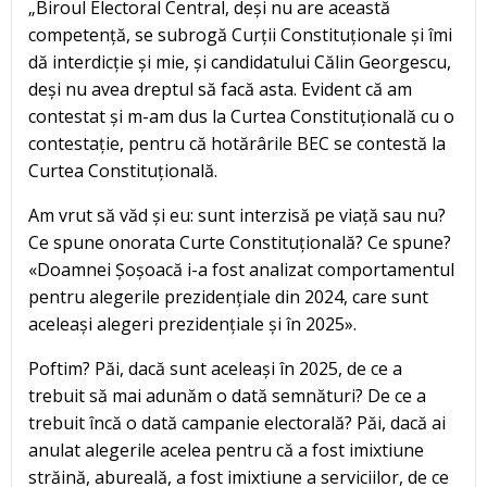
„Biroul Electoral Central, deși nu are această
competență, se subrogă Curții Constituționale și îmi
dă interdicție și mie, și candidatului Călin Georgescu,
deși nu avea dreptul să facă asta. Evident că am
contestat și m-am dus la Curtea Constituțională cu o
contestație, pentru că hotărârile BEC se contestă la
Curtea Constituțională.
Am vrut să văd și eu: sunt interzisă pe viață sau nu?
Ce spune onorata Curte Constituțională? Ce spune?
«Doamnei Șoșoacă i-a fost analizat comportamentul
pentru alegerile prezidențiale din 2024, care sunt
aceleași alegeri prezidențiale și în 2025».
Poftim? Păi, dacă sunt aceleași în 2025, de ce a
trebuit să mai adunăm o dată semnături? De ce a
trebuit încă o dată campanie electorală? Păi, dacă ai
anulat alegerile acelea pentru că a fost imixtiune
străină, abureală, a fost imixtiune a serviciilor, de ce