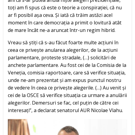
ani că s-ar putea anula niște alegeri prezidențiale,
toți am fi spus că este o teorie a conspirației, că nu
ar fi posibil așa ceva. Și iată că trăim astăzi acel
moment în care democrația a primit o lovitură atât
de mare încât ne-a aruncat într-un regim hibrid.
Vreau să știți că s-au făcut foarte multe acțiuni în
ceea ce privește anularea alegerilor, de la acțiuni
parlamentare, proteste stradale, (…) solicitări de
anchete parlamentare. Au fost cei de la Comisia de la
Veneția, comisia raportoare, care să verifice situația,
unde ne-am prezentat și am expus punctul nostru
de vedere în ceea ce privește alegerile. (…) Au venit și
cei de la OSCE să verifice situația ca urmare a anulării
alegerilor. Demersuri se fac, cel puțin de către cei
interesați”, a declarat senatorul AUR Nicolae Vlahu.