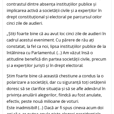
contrastul dintre absența instituțiilor publice și
implicarea activă a societății civile și a experților în
drept constituțional și electoral pe parcursul celor
cinci zile de audieri.
„Știți foarte bine că au avut loc cinci zile de audieri în
cadrul acestui eveniment. Cu părere de rău ați
constatat, la fel ca noi, lipsa instituțiilor publice de la
întâlnirea cu Parlamentul. (…) Am văzut însă o
atitudine benefică din partea societății civile, precum
și a experților juriști și în drept electoral.
Știm foarte bine că această chestiune a condus la o
polarizare a societății, dar cu siguranță toți cetățenii
doresc să se clarifice situația și să se afle adevărul în
privința anulării alegerilor, fiindcă au fost anulate,
efectiv, peste nouă milioane de voturi.
Este inadmisibil! (…) Dacă ar fi spus cineva acum doi