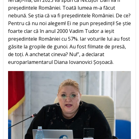
Iertați-mă, din 2023 vă spun că Nicușor Dan va fi
președintele României. Toată lumea m-a făcut
nebună. Se știa că va fi președintele României. De ce?
Pentru că nu noi alegem! Ei ne pun președinți! Se știe
foarte clar că în anul 2000 Vadim Tudor a ieșit
președintele României cu 57%. Iar voturile lui au fost
găsite la gropile de gunoi. Au fost filmate de presă,
de toți. A anchetat cineva? Nu!”, a declarat
europarlamentarul Diana Iovanovici Șoșoacă.