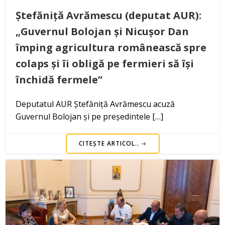
Ștefăniță Avrămescu (deputat AUR):
„Guvernul Bolojan și Nicușor Dan
împing agricultura românească spre
colaps și îi obligă pe fermieri să își
închidă fermele”
Deputatul AUR Ștefăniță Avrămescu acuză
Guvernul Bolojan și pe președintele […]
CITEȘTE ARTICOL..