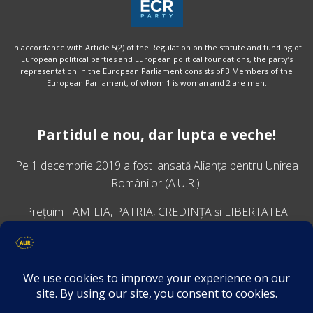
In accordance with Article 5(2) of the Regulation on the statute and funding of
European political parties and European political foundations, the party’s
representation in the European Parliament consists of 3 Members of the
European Parliament, of whom 1 is woman and 2 are men.
Partidul e nou, dar lupta e veche!
Pe 1 decembrie 2019 a fost lansată
Alianța pentru Unirea
Românilor
(A.U.R.).
Prețuim FAMILIA, PATRIA, CREDINȚA și LIBERTATEA
VINO ALĂTURI DE NOI