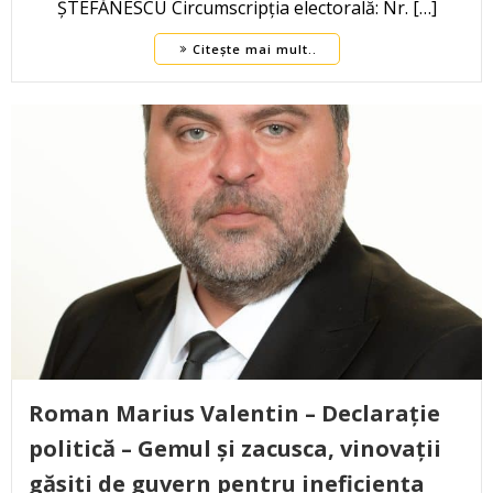
ȘTEFĂNESCU Circumscripția electorală: Nr. […]
Citește mai mult..
Roman Marius Valentin – Declarație
politică – Gemul și zacusca, vinovații
găsiți de guvern pentru ineficiența