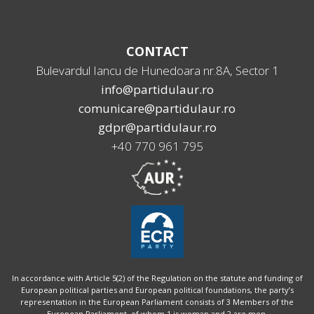
CONTACT
Bulevardul Iancu de Hunedoara nr.8A, Sector 1
info@partidulaur.ro
comunicare@partidulaur.ro
gdpr@partidulaur.ro
+40 770 961 795
In accordance with Article 5(2) of the Regulation on the statute and funding of
European political parties and European political foundations, the party’s
representation in the European Parliament consists of 3 Members of the
European Parliament, of whom 1 is woman and 2 are men.