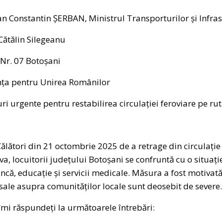
n Constantin ȘERBAN, Ministrul Transporturilor și Infras
Cătălin Silegeanu
 Nr. 07 Botoșani
nța pentru Unirea Românilor
uri urgente pentru restabilirea circulației feroviare pe 
ălători din 21 octombrie 2025 de a retrage din circulație 
a, locuitorii județului Botoșani se confruntă cu o situație
uncă, educație și servicii medicale. Măsura a fost motivat
e sale asupra comunităților locale sunt deosebit de severe.
 îmi răspundeți la următoarele întrebări: