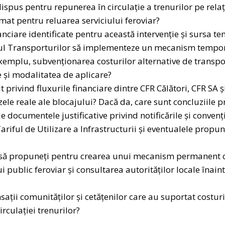
ispus pentru repunerea în circulație a trenurilor pe rela
mat pentru reluarea serviciului feroviar?
anciare identificate pentru această intervenție și sursa t
rul Transporturilor să implementeze un mecanism tempor
 exemplu, subvenționarea costurilor alternative de transpo
ate și modalitatea de aplicare?
privind fluxurile financiare dintre CFR Călători, CFR SA și
zele reale ale blocajului? Dacă da, care sunt concluziile 
e documentele justificative privind notificările și convenț
 Tariful de Utilizare a Infrastructurii și eventualele pro
i să propuneți pentru crearea unui mecanism permanent c
ui public feroviar și consultarea autorităților locale înai
ații comunităților și cetățenilor care au suportat costur
irculației trenurilor?