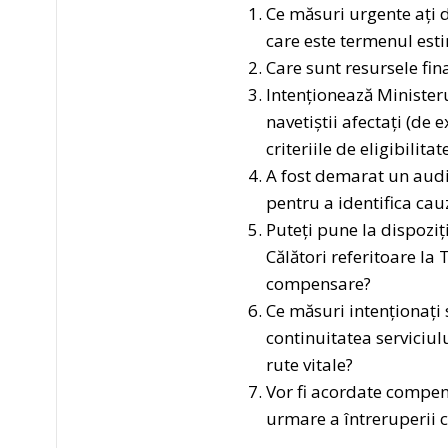
Ce măsuri urgente ați d
care este termenul esti
Care sunt resursele fin
Intenționează Ministe
navetiștii afectați (de
criteriile de eligibilit
A fost demarat un audit 
pentru a identifica cau
Puteți pune la dispoziți
Călători referitoare la
compensare?
Ce măsuri intenționaț
continuitatea serviciul
rute vitale?
Vor fi acordate compens
urmare a întreruperii c