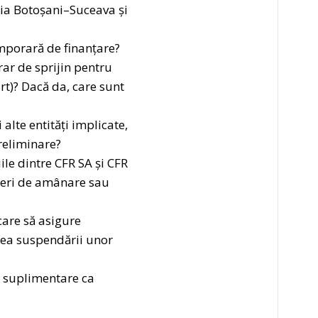
ția Botoșani–Suceava și
emporară de finanțare?
ar de sprijin pentru
rt)? Dacă da, care sunt
 alte entități implicate,
preliminare?
iile dintre CFR SA și CFR
puneri de amânare sau
are să asigure
ntea suspendării unor
i suplimentare ca