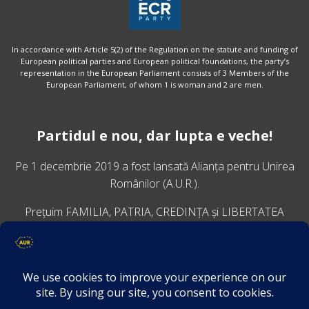
In accordance with Article 5(2) of the Regulation on the statute and funding of
European political parties and European political foundations, the party’s
representation in the European Parliament consists of 3 Members of the
European Parliament, of whom 1 is woman and 2 are men.
Partidul e nou, dar lupta e veche!
Pe 1 decembrie 2019 a fost lansată
Alianța pentru Unirea
Românilor
(A.U.R.).
Prețuim FAMILIA, PATRIA, CREDINȚA și LIBERTATEA
VINO ALĂTURI DE NOI