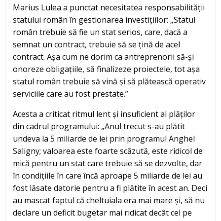
Marius Lulea a punctat necesitatea responsabilității
statului român în gestionarea investițiilor: „Statul
român trebuie să fie un stat serios, care, dacă a
semnat un contract, trebuie să se țină de acel
contract. Așa cum ne dorim ca antreprenorii să-și
onoreze obligațiile, să finalizeze proiectele, tot așa
statul român trebuie să vină și să plătească operativ
serviciile care au fost prestate.”
Acesta a criticat ritmul lent și insuficient al plăților
din cadrul programului: „Anul trecut s-au plătit
undeva la 5 miliarde de lei prin programul Anghel
Saligny; valoarea este foarte scăzută, este ridicol de
mică pentru un stat care trebuie să se dezvolte, dar
în condițiile în care încă aproape 5 miliarde de lei au
fost lăsate datorie pentru a fi plătite în acest an. Deci
au mascat faptul că cheltuiala era mai mare și, să nu
declare un deficit bugetar mai ridicat decât cel pe