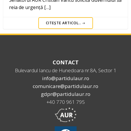
reia de urgență […]
CITEȘTE ARTICOL..
CONTACT
Bulevardul Iancu de Hunedoara nr.8A, Sector 1
info@partidulaur.ro
comunicare@partidulaur.ro
gdpr@partidulaur.ro
+40 770 961 795