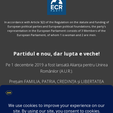
In accordance with Article 5(2) of the Regulation on the statute and funding of
European political parties and European political foundations, the party’s
representation in the European Parliament consists of 3 Members of the
European Parliament, of whom 1 is woman and 2 are men.
Partidul e nou, dar lupta e veche!
Pe 1 decembrie 2019 a fost lansată
Alianța pentru Unirea
Românilor
(A.U.R.).
Prețuim FAMILIA, PATRIA, CREDINȚA și LIBERTATEA
VINO ALĂTURI DE NOI