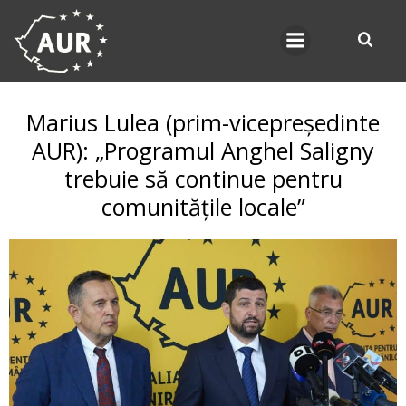
Skip
to
content
Marius Lulea (prim-vicepreședinte
AUR): „Programul Anghel Saligny
trebuie să continue pentru
comunitățile locale”