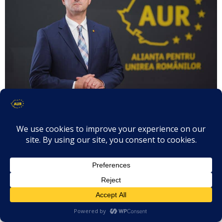
Iacob Constantin Ciprian – Declarație
politică – “Mircea Fechet – Ministrul
vorbelor frumoase care sacrifică
fermieri, pădurari și Salina Praid pe
altarul incompetenței!”
June 17, 2025
Adresată de către: Senator Constantin-Ciprian