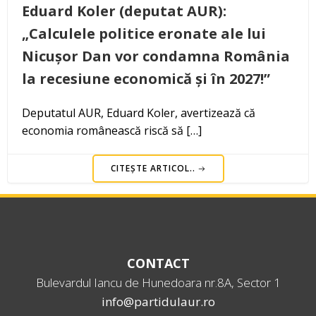
Eduard Koler (deputat AUR):
„Calculele politice eronate ale lui
Nicușor Dan vor condamna România
la recesiune economică și în 2027!”
Deputatul AUR, Eduard Koler, avertizează că
economia românească riscă să […]
CITEȘTE ARTICOL..
CONTACT
Bulevardul Iancu de Hunedoara nr.8A, Sector 1
info@partidulaur.ro