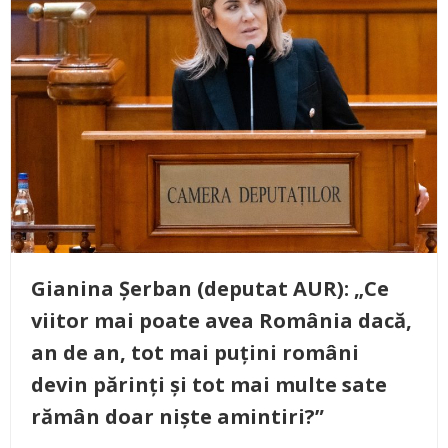
Gianina Șerban (deputat AUR): „Ce
viitor mai poate avea România dacă,
an de an, tot mai puțini români
devin părinți și tot mai multe sate
rămân doar niște amintiri?”