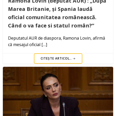
Ramona Lovin (deputat AUR) : „După
Marea Britanie, și Spania laudă
oficial comunitatea românească.
Când o va face si statul român?”
Deputatul AUR de diaspora, Ramona Lovin, afirmă
că mesajul oficial […]
CITEȘTE ARTICOL..