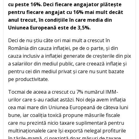
cu peste 16%. Deci fiecare angajator plătește
pentru fiecare angajat cu 16% mai mult decât
anul trecut, în condițiile în care media din
Uniunea Europeană este de 3,5%.
Deci de nu știu câte ori mai mult a crescut în
România din cauza inflației, pe de o parte, și din
cauza inclusiv a inflației generate de creșterile din pix
a salariilor din mediul public, care creează inflație și
pentru cei din mediul privat și care nu sunt bazate
pe productivitate.
Tocmai de aceea a crescut cu 7% numărul IMM-
urilor care s-au radiat astăzi. Noi deja avem inflația
cea mai mare din Uniunea Europeană de câteva luni
bune, iar coaliția toxică propune măsurile fiscale
care nu prezintă nicio taxare suplimentară pentru
multinaționalele care își exportă nelegal profiturile
în țările-mamă, ci prezintă doar măsuri de taxare