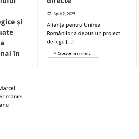
lului
directe”
April 2, 2025
gice și
Alianța pentru Unirea
uate
Românilor a depus un proiect
de lege […]
ea
nal în
Citește mai mult..
Marcel
 României
eanu