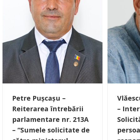
Petre Pușcașu –
Vlăesc
Reiterarea întrebării
– Inte
parlamentare nr. 213A
Solici
– ”Sumele solicitate de
persoa