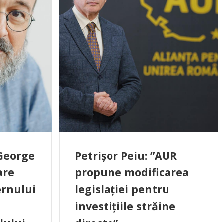
 George
Petrișor Peiu: ”AUR
are
propune modificarea
ernului
legislației pentru
d
investițiile străine