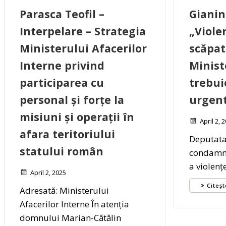
Parasca Teofil –
Gianin
Interpelare – Strategia
„Violen
Ministerului Afacerilor
scăpat
Interne privind
Minist
participarea cu
trebui
personal și forțe la
urgent
misiuni și operații în
April 2, 
afara teritoriului
Deputata
statului român
condamnă
a violențe
April 2, 2025
Citeșt
Adresată: Ministerului
Afacerilor Interne În atenția
domnului Marian-Cătălin