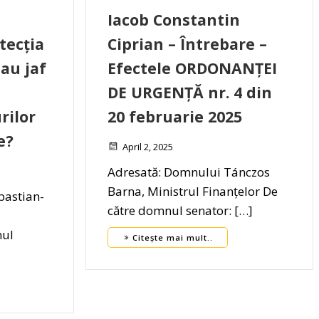
–
Iacob Constantin
tecția
Ciprian – Întrebare –
au jaf
Efectele ORDONANȚEI
DE URGENȚĂ nr. 4 din
rilor
20 februarie 2025
e?
April 2, 2025
Adresată: Domnului Tánczos
Barna, Ministrul Finanțelor De
bastian-
către domnul senator: […]
l
nul
Citește mai mult..