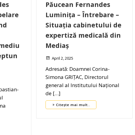
des
Păucean Fernandes
pelare
Luminița – Întrebare –
ind
Situația cabinetului de
expertiză medicală din
 mediu
Mediaș
Neptun
April 2, 2025
Adresată: Doamnei Corina-
Simona GRIȚAC, Directorul
general al Institutului Național
bastian-
de […]
ul
mna
Citește mai mult..