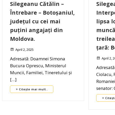
Silegeanu Cătălin –
Silege
Întrebare – Botoșaniul,
Interp
județul cu cei mai
lipsa l
puțini angajați din
muncă 
Moldova.
treilea
țară: 
April 2, 2025
Adresată: Doamnei Simona
April 2, 
Bucura Oprescu, Ministerul
Adresată
Muncii, Familiei, Tineretului și
Ciolacu, 
[…]
Romaniei
senator: 
Citește mai mult..
Citeșt