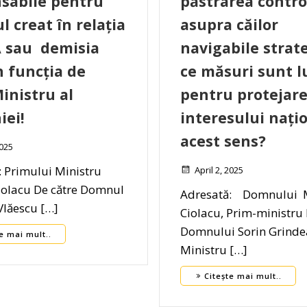
sabile pentru
păstrarea contro
l creat în relația
asupra căilor
 sau demisia
navigabile strate
n funcția de
ce măsuri sunt l
inistru al
pentru protejar
ei!
interesului națio
acest sens?
2025
: Primului Ministru
April 2, 2025
iolacu De către Domnul
Adresată: Domnului 
Vlăescu […]
Ciolacu, Prim-ministru
Domnului Sorin Grind
e mai mult..
Ministru […]
Citește mai mult..