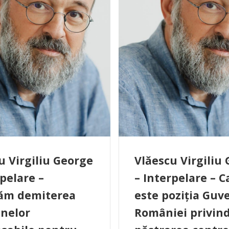
u Virgiliu George
Vlăescu Virgiliu
rpelare –
– Interpelare – C
tăm demiterea
este poziția Guv
nelor
României privin