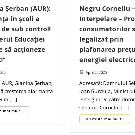
a Șerban (AUR):
Negru Corneliu 
ța în școli a
Interpelare – Pro
 de sub control!
consumatorilor s
erul Educației
legalizat prin
e să acționeze
plafonarea prețu
!”
energiei electric
2025
April 2, 2025
 AUR, Gianina Șerban,
Adresată: Domnului Se
 creșterea alarmantă
Ioan Burduja, Ministru
i în […]
Energiei De către dom
senator: Corneliu […]
e mai mult..
Citește mai mult..