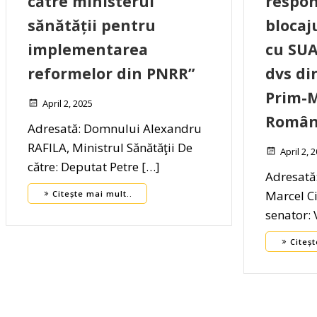
către ministerul
respon
sănătății pentru
blocaju
implementarea
cu SUA
reformelor din PNRR”
dvs di
Prim-M
April 2, 2025
Români
Adresată: Domnului Alexandru
RAFILA, Ministrul Sănătăţii De
April 2, 
către: Deputat Petre […]
Adresată
Marcel C
Citește mai mult..
senator: 
Citeșt