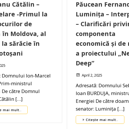
anu Cătălin –
Păucean Fernan
elare -Primul la
Luminița – Inter
ocurilor de
– Clarificări priv
în Moldova, al
componenta
 la sărăcie în
economică și de
Botoșani
a proiectului „
Deep”
2025
: Domnului Ion-Marcel
April 2, 2025
Prim-ministrul
Adresată: Domnului Se
 De către Domnul
Ioan BURDUJA, ministr
Cătălin […]
Energiei De către doa
senator: Luminița […]
e mai mult..
Citește mai mult..