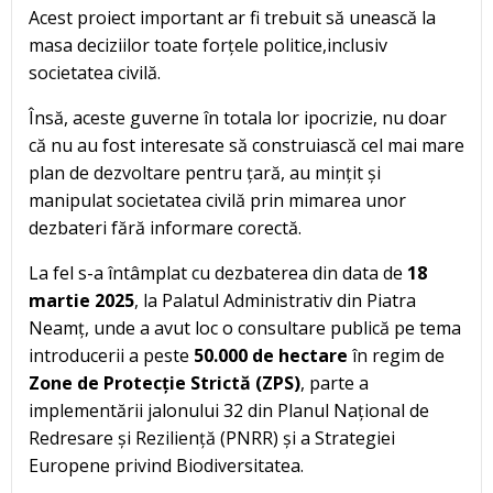
Acest proiect important ar fi trebuit să unească la
masa deciziilor toate forțele politice,inclusiv
societatea civilă.
Însă, aceste guverne în totala lor ipocrizie, nu doar
că nu au fost interesate să construiască cel mai mare
plan de dezvoltare pentru țară, au mințit și
manipulat societatea civilă prin mimarea unor
dezbateri fără informare corectă.
La fel s-a întâmplat cu dezbaterea din data de
18
martie 2025
, la Palatul Administrativ din Piatra
Neamț, unde a avut loc o consultare publică pe tema
introducerii a peste
50.000 de hectare
în regim de
Zone de Protecție Strictă (ZPS)
, parte a
implementării jalonului 32 din Planul Național de
Redresare și Reziliență (PNRR) și a Strategiei
Europene privind Biodiversitatea.