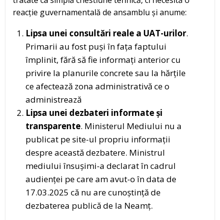
tratate ca simplă chestiune tehnică, ci necesită o
reacție guvernamentală de ansamblu și anume:
Lipsa unei consultări reale a UAT-urilor
.
Primarii au fost puși în fața faptului
împlinit, fără să fie informați anterior cu
privire la planurile concrete sau la hărțile
ce afectează zona administrativă ce o
administrează
Lipsa unei dezbateri informate și
transparente
. Ministerul Mediului nu a
publicat pe site-ul propriu informații
despre această dezbatere. Ministrul
mediului însușimi-a declarat în cadrul
audienței pe care am avut-o în data de
17.03.2025 că nu are cunoștință de
dezbaterea publică de la Neamț.