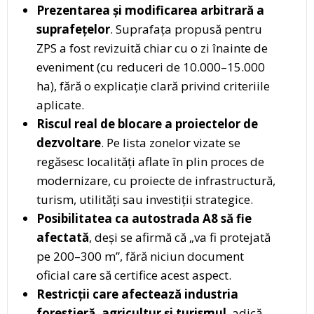
Prezentarea și modificarea arbitrară a
suprafețelor
. Suprafața propusă pentru
ZPS a fost revizuită chiar cu o zi înainte de
eveniment (cu reduceri de 10.000–15.000
ha), fără o explicație clară privind criteriile
aplicate.
Riscul real de blocare a proiectelor de
dezvoltare
. Pe lista zonelor vizate se
regăsesc localități aflate în plin proces de
modernizare, cu proiecte de infrastructură,
turism, utilități sau investiții strategice.
Posibilitatea ca autostrada A8 să fie
afectată
, deși se afirmă că „va fi protejată
pe 200–300 m”, fără niciun document
oficial care să certifice acest aspect.
Restricții care afectează industria
forestieră, agricultur și turismul
, adică