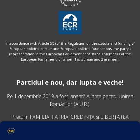
In accordance with Article 5(2) of the Regulation on the statute and funding of
European political parties and European political foundations, the party’s
representation in the European Parliament consists of 3 Members of the
European Parliament, of whom 1 is woman and 2 are men.
Partidul e nou, dar lupta e veche!
Pe 1 decembrie 2019 a fost lansată
Alianța pentru Unirea
Românilor
(A.U.R.).
Prețuim FAMILIA, PATRIA, CREDINȚA și LIBERTATEA