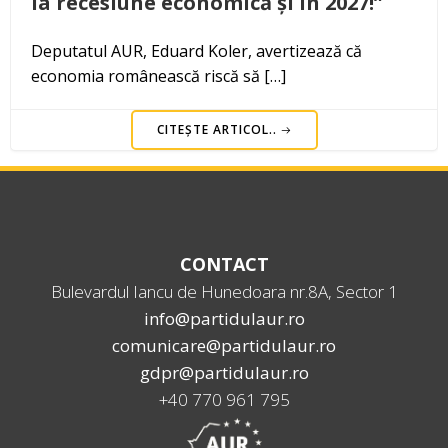
la recesiune economică și în 2027!”
Deputatul AUR, Eduard Koler, avertizează că
economia românească riscă să […]
CITEȘTE ARTICOL..
CONTACT
Bulevardul Iancu de Hunedoara nr.8A, Sector 1
info@partidulaur.ro
comunicare@partidulaur.ro
gdpr@partidulaur.ro
+40 770 961 795