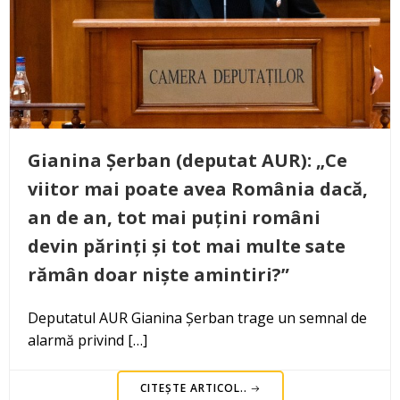
Gianina Șerban (deputat AUR): „Ce
viitor mai poate avea România dacă,
an de an, tot mai puțini români
devin părinți și tot mai multe sate
rămân doar niște amintiri?”
Deputatul AUR Gianina Șerban trage un semnal de
alarmă privind […]
CITEȘTE ARTICOL..