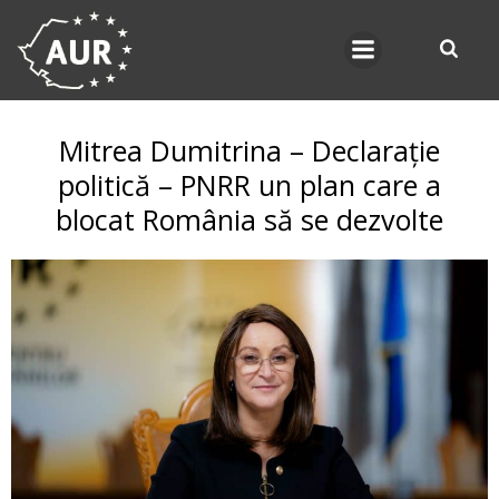
Skip
to
content
Mitrea Dumitrina – Declarație
politică – PNRR un plan care a
blocat România să se dezvolte