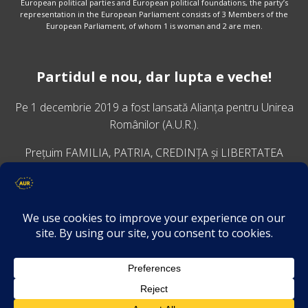
European political parties and European political foundations, the party’s
representation in the European Parliament consists of 3 Members of the
European Parliament, of whom 1 is woman and 2 are men.
Partidul e nou, dar lupta e veche!
Pe 1 decembrie 2019 a fost lansată
Alianța pentru Unirea
Românilor
(A.U.R.).
Prețuim FAMILIA, PATRIA, CREDINȚA și LIBERTATEA
VINO ALĂTURI DE NOI
Descarcă aplicația Platforma AUR
Termeni și condiții de confidențialitate
GDPR