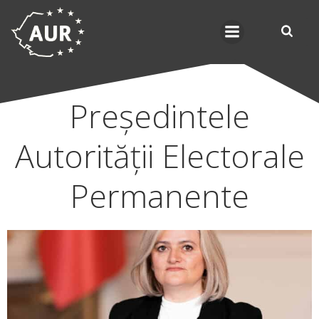
Skip
to
content
Președintele
Autorității Electorale
Permanente