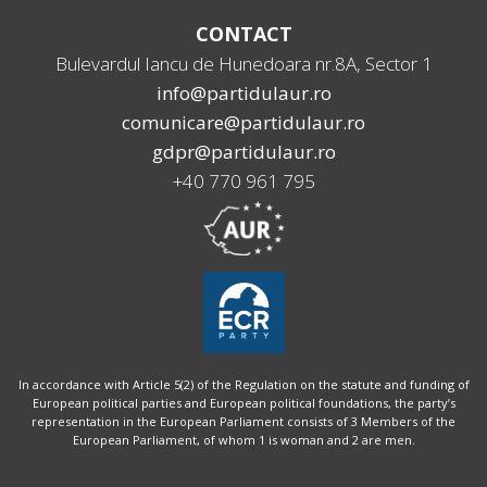
CONTACT
Bulevardul Iancu de Hunedoara nr.8A, Sector 1
info@partidulaur.ro
comunicare@partidulaur.ro
gdpr@partidulaur.ro
+40 770 961 795
In accordance with Article 5(2) of the Regulation on the statute and funding of
European political parties and European political foundations, the party’s
representation in the European Parliament consists of 3 Members of the
European Parliament, of whom 1 is woman and 2 are men.