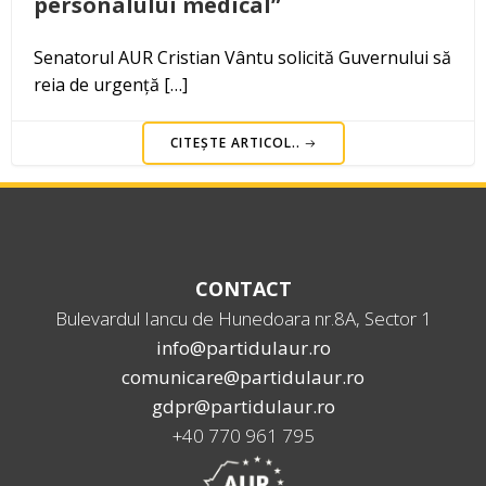
personalului medical”
Senatorul AUR Cristian Vântu solicită Guvernului să
reia de urgență […]
CITEȘTE ARTICOL..
CONTACT
Bulevardul Iancu de Hunedoara nr.8A, Sector 1
info@partidulaur.ro
comunicare@partidulaur.ro
gdpr@partidulaur.ro
+40 770 961 795