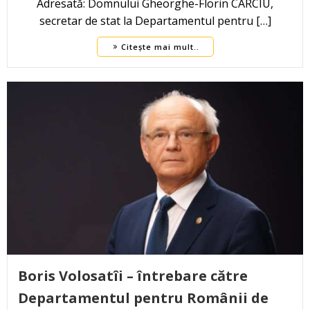
Adresată: Domnului Gheorghe-Florin CÂRCIU,
secretar de stat la Departamentul pentru […]
Citește mai mult..
Boris Volosatîi – întrebare către
Departamentul pentru Românii de