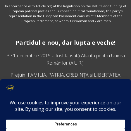
In accordance with Article 5(2) of the Regulation on the statute and funding of
European political parties and European political foundations, the party’s
representation in the European Parliament consists of 3 Members of the
European Parliament, of whom 1 is woman and 2 are men.
Partidul e nou, dar lupta e veche!
Pe 1 decembrie 2019 a fost lansată
Alianța pentru Unirea
Românilor
(A.U.R.).
Prețuim FAMILIA, PATRIA, CREDINȚA și LIBERTATEA
VINO ALĂTURI DE NOI
Descarcă aplicația Platforma AUR