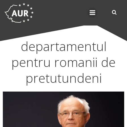
Skip
to
content
departamentul
pentru romanii de
pretutundeni