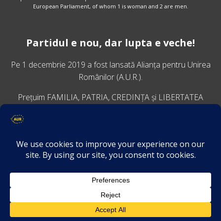
European Parliament, of whom 1 is woman and 2 are men.
Partidul e nou, dar lupta e veche!
Pe 1 decembrie 2019 a fost lansată
Alianța pentru Unirea
Românilor
(A.U.R.).
Prețuim FAMILIA, PATRIA, CREDINȚA și LIBERTATEA
VINO ALĂTURI DE NOI
Descarcă aplicația Platforma AUR
Termeni și condiții de confidențialitate
GDPR