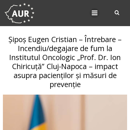
Skip
to
content
Șipoș Eugen Cristian – Întrebare –
Incendiu/degajare de fum la
Institutul Oncologic „Prof. Dr. Ion
Chiricuță” Cluj-Napoca – impact
asupra pacienților și măsuri de
prevenție