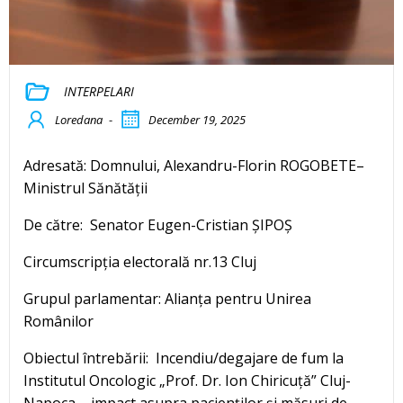
INTERPELARI
Loredana
-
December 19, 2025
Adresată: Domnului, Alexandru-Florin ROGOBETE–
Ministrul Sănătății
De către: Senator Eugen-Cristian ȘIPOȘ
Circumscripția electorală nr.13 Cluj
Grupul parlamentar: Alianța pentru Unirea
Românilor
Obiectul întrebării: Incendiu/degajare de fum la
Institutul Oncologic „Prof. Dr. Ion Chiricuță” Cluj-
Napoca – impact asupra pacienților și măsuri de