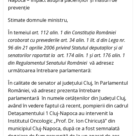
prevenție
Stimate domnule ministru,
În temeiul
art. 112 alin. 1 din Constituția României
coroborat cu prevederile art. 34 alin. 1 lit. d din Lega nr.
96 din 21 aprilie 2006 privind Statutul deputaților și al
senatorilor
raportat la art. 174 alin. 1 și art. 176 alin. 1
din Regulamentul Senatului României
vă adresez
următoarea întrebare parlamentară:
În calitate de senator al județului Cluj, în Parlamentul
României, vă adresez prezenta întrebare
parlamentară în numele cetățenilor din Județul Cluj,
având în vedere faptul că recent, pompierii din cadrul
Detașamentului 1 Cluj-Napoca au intervenit la
Institutul Oncologic „Prof. Dr. Ion Chiricuță” din
municipiul Cluj-Napoca, după ce a fost semnalată
degajare de fum provenită de la un aparat de aer