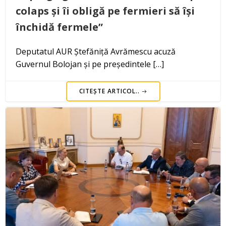
colaps și îi obligă pe fermieri să își
închidă fermele”
Deputatul AUR Ștefăniță Avrămescu acuză
Guvernul Bolojan și pe președintele […]
CITEȘTE ARTICOL..