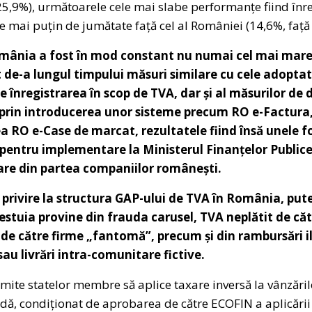
,9%), următoarele cele mai slabe performanțe fiind înreg
e mai puțin de jumătate față cel al României (14,6%, față
omânia a fost în mod constant nu numai cel mai mare 
-a lungul timpului măsuri similare cu cele adoptate 
te înregistrarea în scop de TVA, dar și al măsurilor de 
i prin introducerea unor sisteme precum RO e-Factura
ea RO e-Case de marcat,
rezultatele fiind însă unele 
pentru implementare la Ministerul Finanțelor Publice, 
re din partea companiilor românești.
 privire la structura GAP-ului de TVA în România, pu
stuia provine din frauda carusel, TVA neplătit de căt
de către firme „fantomă”, precum și din rambursări il
sau livrări intra-comunitare fictive.
mite statelor membre să aplice taxare inversă la vânzări
dă, condiționat de aprobarea de către ECOFIN a aplicării t