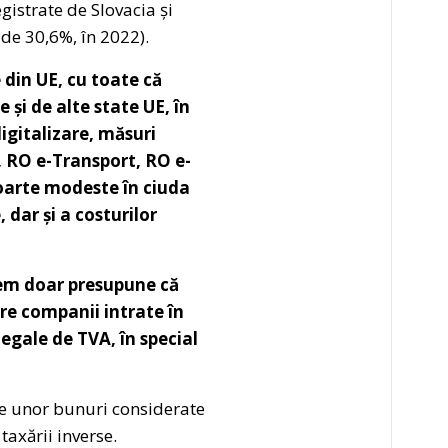
istrate de Slovacia și
 de 30,6%, în 2022).
din UE, cu toate că
și de alte state UE, în
digitalizare, măsuri
, RO e-Transport, RO e-
foarte modeste în ciuda
dar și a costurilor
tem doar presupune că
re companii intrate în
egale de TVA, în special
le unor bunuri considerate
axării inverse.