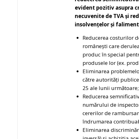
evident pozitiv asupra cr
necuvenite de TVA și red
insolvențelor și faliment
Reducerea costurilor de
românești care deruleaz
produc în special pent
produsele lor (ex. prod
Eliminarea problemelor 
către autorități public
25 ale lunii următoare;
Reducerea semnificativ
numărului de inspectori
cererilor de rambursare 
îndrumarea contribuabil
Eliminarea discriminări
inversă) și achiziția a