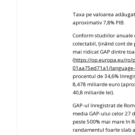
Taxa pe valoarea adăugată
aproximativ 7,8% PIB.
Conform studiilor anuale 
colectabil, ținând cont de
mai ridicat GAP dintre to
(
https://op.europa.eu/ro/
01aa75ed71a1/language-
procentul de 34,6% înregis
8,478 miliarde euro (aprox
40,8 miliarde lei).
GAP-ul înregistrat de Rom
media GAP-ului celor 27 d
peste 500% mai mare în Ro
randamentul foarte slab al