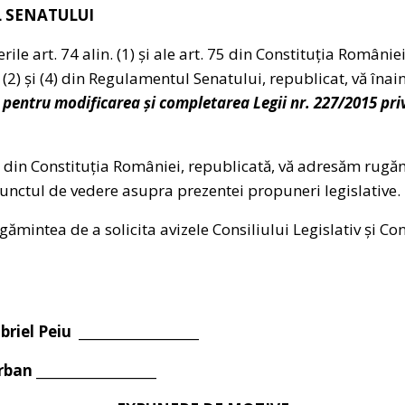
 SENATULUI
ile art. 74 alin. (1) și ale art. 75 din Constituția Românie
n. (2) și (4) din Regulamentul Senatului, republicat, vă î
 pentru
modificarea și completarea Legii nr. 227/2015 priv
(1) din Constituția României, republicată, vă adresăm rugă
nctul de vedere asupra prezentei propuneri legislative
intea de a solicita avizele Consiliului Legislativ și Con
iel Peiu ___________________
n ___________________