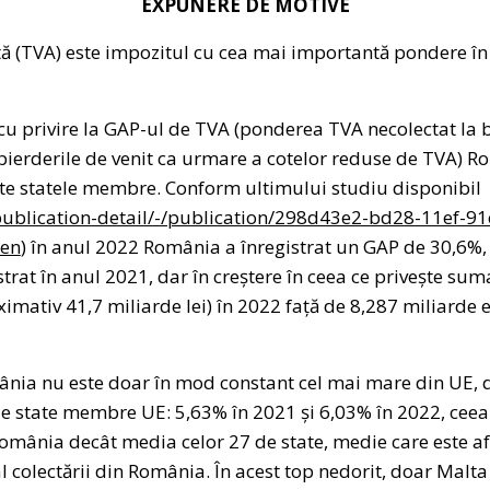
EXPUNERE DE MOTIVE
 (TVA) este impozitul cu cea mai importantă pondere în 
cu privire la GAP-ul de TVA (ponderea TVA necolectat la 
 pierderile de venit ca urmare a cotelor reduse de TVA) R
ate statele membre. Conform ultimului studiu disponibil
publication-detail/-/publication/298d43e2-bd28-11ef-91
en
) în anul 2022 România a înregistrat un GAP de 30,6%, 
trat în anul 2021, dar în creștere în ceea ce privește sum
imativ 41,7 miliarde lei) în 2022 față de 8,287 miliarde
ânia nu este doar în mod constant cel mai mare din UE, d
e state membre UE: 5,63% în 2021 și 6,03% în 2022, cee
mânia decât media celor 27 de state, medie care este af
 colectării din România. În acest top nedorit, doar Malt