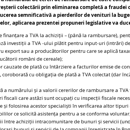
eșterii colectării prin eliminarea completă a fraudei 
ucerea semnificativă a pierderilor de venituri la bug
elor, aplicarea prezentei propuneri legislative va duce
 finanțare a TVA la achiziții – (până la rambursare), pe
ă investiții a TVA -ului plătit pentru input-uri (intrări) d
ru export sau a producătorilor pentru care se aplică taxa
ucătorii români de cereale);
cauzate de plată cu întârziere a facturilor emise de cont
e, coroborată cu obligația de plată a TVA colectat (dar în
ă a numărului și a valorii cererilor de rambursare a TVA 
 fiscali care astăzi sunt ocupați cu inspecții fiscale ne
și folosirea acestor specialiști în verificarea altor tipur
ilor ce solicită asistența pentru a se conforma voluntar
i între achiziții intracomunitare de bunuri și servicii (un
celorași bunuri și servicii de la companii înregistrate în 