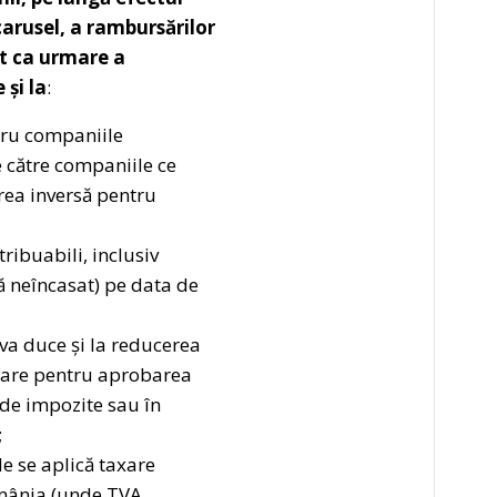
carusel, a rambursărilor
et ca urmare a
 și la
:
ntru companiile
e către companiile ce
rea inversă pentru
ribuabili, inclusiv
că neîncasat) pe data de
va duce și la reducerea
cesare pentru aprobarea
i de impozite sau în
;
de se aplică taxare
România (unde TVA