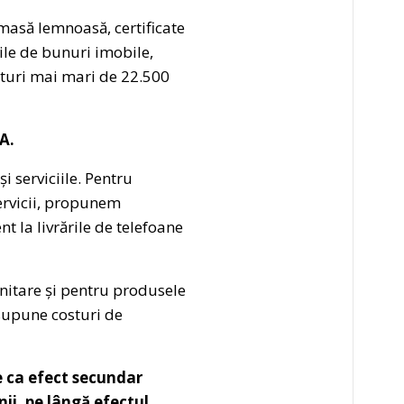
masă lemnoasă, certificate
rile de bunuri imobile,
cturi mai mari de 22.500
A.
i serviciile. Pentru
servicii, propunem
t la livrările de telefoane
unitare și pentru produsele
esupune costuri de
e ca efect secundar
ii, pe lângă efectul