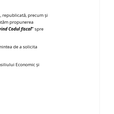
i, republicată, precum și
naintăm propunerea
ind Codul fiscal
”
spre
mintea de a solicita
.
siliului Economic și