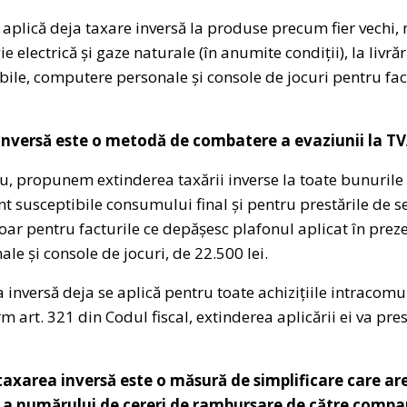
plică deja taxare inversă la produse precum fier vechi, 
ie electrică și gaze naturale (în anumite condiții), la livră
bile, computere personale și console de jocuri pentru fa
inversă este o metodă de combatere a evaziunii la TV
u, propunem extinderea taxării inverse la toate bunurile ș
unt susceptibile consumului final și pentru prestările de 
oar pentru facturile ce depășesc plafonul aplicat în prezen
e și console de jocuri, de 22.500 lei.
 inversă deja se aplică pentru toate achizițiile intracom
rm art. 321 din Codul fiscal, extinderea aplicării ei va pr
taxarea inversă este o măsură de simplificare care ar
a numărului de cereri de rambursare de către compan