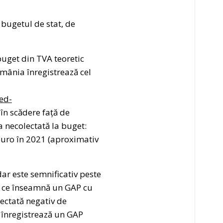
bugetul de stat, de
buget din TVA teoretic
omânia înregistrează cel
ed-
în scădere față de
a necolectată la buget:
 euro în 2021 (aproximativ
ar este semnificativ peste
a ce înseamnă un GAP cu
ectată negativ de
a înregistrează un GAP