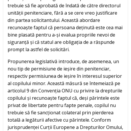
trebuie să fie aprobată de îndată de către directorul
unității penitenciare, fără a se cere vreo justificare
din partea solicitantului. Această abordare
recunoaște faptul că persoana deținută este cea mai
bine plasată pentru a-și evalua propriile nevoi de
siguranță și că statul are obligația de a răspunde
prompt la astfel de solicitări.
Propunerea legislativă introduce, de asemenea, un
nou tip de permisiune de ieșire din penitenciar,
respectiv permisiunea de ieșire în interesul superior
al copilului minor. Această măsură se întemeiază pe
articolul 9 din Convenția ONU cu privire la drepturile
copilului și recunoaște faptul că, deși părintele este
privat de libertate pentru fapte penale, copilul nu
trebuie să fie sancționat colateral prin pierderea
totală a legăturii afective cu părintele. Conform
jurisprudenței Curții Europene a Drepturilor Omului,