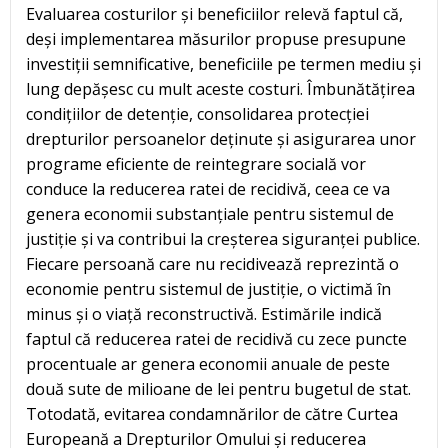
Evaluarea costurilor și beneficiilor relevă faptul că,
deși implementarea măsurilor propuse presupune
investiții semnificative, beneficiile pe termen mediu și
lung depășesc cu mult aceste costuri. Îmbunătățirea
condițiilor de detenție, consolidarea protecției
drepturilor persoanelor deținute și asigurarea unor
programe eficiente de reintegrare socială vor
conduce la reducerea ratei de recidivă, ceea ce va
genera economii substanțiale pentru sistemul de
justiție și va contribui la creșterea siguranței publice.
Fiecare persoană care nu recidivează reprezintă o
economie pentru sistemul de justiție, o victimă în
minus și o viață reconstructivă. Estimările indică
faptul că reducerea ratei de recidivă cu zece puncte
procentuale ar genera economii anuale de peste
două sute de milioane de lei pentru bugetul de stat.
Totodată, evitarea condamnărilor de către Curtea
Europeană a Drepturilor Omului și reducerea