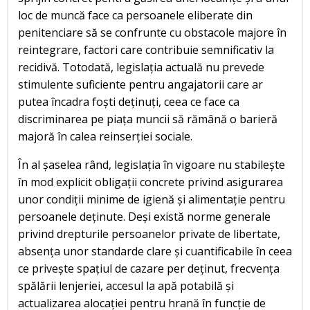
loc de muncă face ca persoanele eliberate din
penitenciare să se confrunte cu obstacole majore în
reintegrare, factori care contribuie semnificativ la
recidivă. Totodată, legislația actuală nu prevede
stimulente suficiente pentru angajatorii care ar
putea încadra foști deținuți, ceea ce face ca
discriminarea pe piața muncii să rămână o barieră
majoră în calea reinserției sociale.
În al șaselea rând, legislația în vigoare nu stabilește
în mod explicit obligații concrete privind asigurarea
unor condiții minime de igienă și alimentație pentru
persoanele deținute. Deși există norme generale
privind drepturile persoanelor private de libertate,
absența unor standarde clare și cuantificabile în ceea
ce privește spațiul de cazare per deținut, frecvența
spălării lenjeriei, accesul la apă potabilă și
actualizarea alocației pentru hrană în funcție de