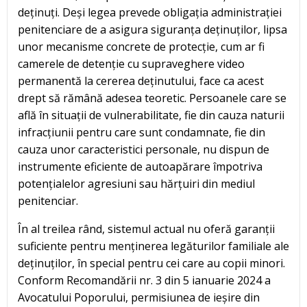
deținuți. Deși legea prevede obligația administrației
penitenciare de a asigura siguranța deținuților, lipsa
unor mecanisme concrete de protecție, cum ar fi
camerele de detenție cu supraveghere video
permanentă la cererea deținutului, face ca acest
drept să rămână adesea teoretic. Persoanele care se
află în situații de vulnerabilitate, fie din cauza naturii
infracțiunii pentru care sunt condamnate, fie din
cauza unor caracteristici personale, nu dispun de
instrumente eficiente de autoapărare împotriva
potențialelor agresiuni sau hărțuiri din mediul
penitenciar.
În al treilea rând, sistemul actual nu oferă garanții
suficiente pentru menținerea legăturilor familiale ale
deținuților, în special pentru cei care au copii minori.
Conform Recomandării nr. 3 din 5 ianuarie 2024 a
Avocatului Poporului, permisiunea de ieșire din