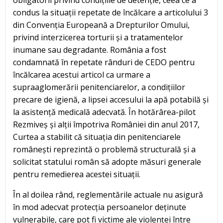
obligatorii privind condițiile de detenție, ceea ce a
condus la situații repetate de încălcare a articolului 3
din Convenția Europeană a Drepturilor Omului,
privind interzicerea torturii și a tratamentelor
inumane sau degradante. România a fost
condamnată în repetate rânduri de CEDO pentru
încălcarea acestui articol ca urmare a
supraaglomerării penitenciarelor, a condițiilor
precare de igienă, a lipsei accesului la apă potabilă și
la asistență medicală adecvată. În hotărârea-pilot
Rezmiveș și alții împotriva României din anul 2017,
Curtea a stabilit că situația din penitenciarele
românești reprezintă o problemă structurală și a
solicitat statului român să adopte măsuri generale
pentru remedierea acestei situații.
În al doilea rând, reglementările actuale nu asigură
în mod adecvat protecția persoanelor deținute
vulnerabile, care pot fi victime ale violenței între