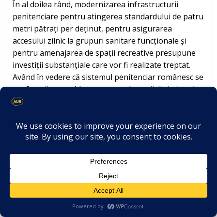
În al doilea rând, modernizarea infrastructurii
penitenciare pentru atingerea standardului de patru
metri pătrați per deținut, pentru asigurarea
accesului zilnic la grupuri sanitare funcționale și
pentru amenajarea de spații recreative presupune
investiții substanțiale care vor fi realizate treptat.
Având în vedere că sistemul penitenciar românesc se
confruntă cu problema supraaglomerării și că multe
din clădirile penitenciarelor sunt vechi și necesită
renovări majore, se estimează că vor fi necesare
investiții de ordinul sutelor de milioane de lei pentru
conformarea deplină la noile standarde. Aceste
investiții vor include lucrări de extindere a spațiilor
de cazare în unitățile penitenciare existente,
modernizarea grupurilor sanitare, instalarea de
sisteme permanente de aprovizionare cu apă
potabilă, amenajarea de curți de plimbare, spații
verzi și terenuri sportive. Programul de modernizare