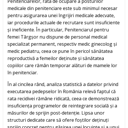
Penitenciarelor, rata de ocupare a posturilor
medicale din penitenciare este sub minimul necesar
pentru asigurarea unei îngrijiri medicale adecvate,
iar procedurile actuale de recrutare sunt insuficiente
și ineficiente. În particular, Penitenciarul pentru
femei Târgșor nu dispune de personal medical
specializat permanent, respectiv medic ginecolog și
medic pediatru, ceea ce pune în pericol sănătatea
reproductivă a femeilor deținute și sănătatea
copiilor care rămân temporar alături de mamele lor
în penitenciar.
În al cincilea rând, analiza statistică a datelor privind
executarea pedepselor în România relevă faptul că
rata recidivei rămâne ridicată, ceea ce demonstrează
insuficiența programelor de reintegrare socială și a
măsurilor de sprijin post-detenție. Lipsa unor
structuri dedicate care să ofere foștilor deținuți
sprijin concret pentru găsirea unei locuințe și a unui