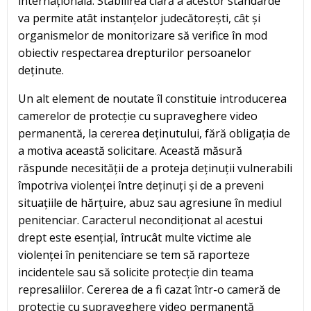
internațională. Stabilirea clară a acestor standarde
va permite atât instanțelor judecătorești, cât și
organismelor de monitorizare să verifice în mod
obiectiv respectarea drepturilor persoanelor
deținute.
Un alt element de noutate îl constituie introducerea
camerelor de protecție cu supraveghere video
permanentă, la cererea deținutului, fără obligația de
a motiva această solicitare. Această măsură
răspunde necesității de a proteja deținuții vulnerabili
împotriva violenței între deținuți și de a preveni
situațiile de hărțuire, abuz sau agresiune în mediul
penitenciar. Caracterul necondiționat al acestui
drept este esențial, întrucât multe victime ale
violenței în penitenciare se tem să raporteze
incidentele sau să solicite protecție din teama
represaliilor. Cererea de a fi cazat într-o cameră de
protecție cu supraveghere video permanentă