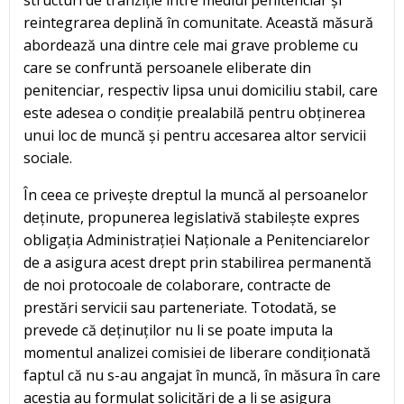
structuri de tranziție între mediul penitenciar și
reintegrarea deplină în comunitate. Această măsură
abordează una dintre cele mai grave probleme cu
care se confruntă persoanele eliberate din
penitenciar, respectiv lipsa unui domiciliu stabil, care
este adesea o condiție prealabilă pentru obținerea
unui loc de muncă și pentru accesarea altor servicii
sociale.
În ceea ce privește dreptul la muncă al persoanelor
deținute, propunerea legislativă stabilește expres
obligația Administrației Naționale a Penitenciarelor
de a asigura acest drept prin stabilirea permanentă
de noi protocoale de colaborare, contracte de
prestări servicii sau parteneriate. Totodată, se
prevede că deținuților nu li se poate imputa la
momentul analizei comisiei de liberare condiționată
faptul că nu s-au angajat în muncă, în măsura în care
aceștia au formulat solicitări de a li se asigura