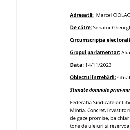
Adresată:
Marcel CIOLAC
De către:
Senator Gheorg
Circumscripția electoral
Grupul parlamentar:
Alia
Data:
14/11/2023
Obiectul întrebării:
situa
Stimate domnule prim-min
Federația Sindicatelor Lib
Mintia. Concret, investito
de gaze promise, ba chiar 
tone de uleiuri și rezervoa