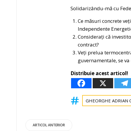
Solidarizându-mă cu Federa
Ce măsuri concrete veți
Independente Energeti
Considerați că investit
contract?
Veți prelua termocentra
guvernamentale, se va c
Distribuie acest articol!
GHEORGHE ADRIAN 
Post
ARTICOL ANTERIOR