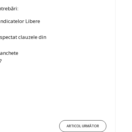
trebări:
indicatelor Libere
espectat clauzele din
i anchete
?
ARTICOL URMĂTOR