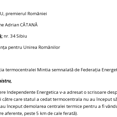
U, premierul României
he Adrian CĂTANĂ
ă:
nr. 34 Sibiu
nța pentru Unirea Românilor
ția termocentralei Mintia semnalată de Federația Energe
istru,
ere Independente Energetica v-a adresat o scrisoare desp
rii către care statul a cedat termocentrala nu au început 
au început demolarea centralei termice pentru a fi vându
re aferente, peste 5 km de cale ferată).