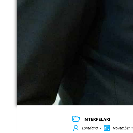
INTERPELARI
Loredana
-
November 1