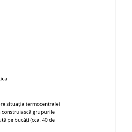
tica
re situația termocentralei
să construiască grupurile
tă pe bucăți (cca. 40 de