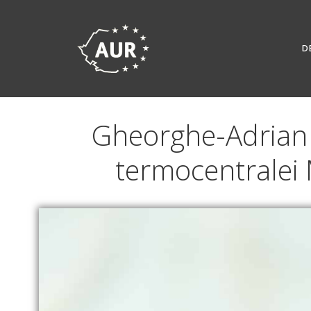
Skip
to
content
D
Gheorghe-Adrian 
termocentralei 