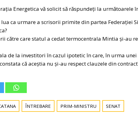
ția Energetica vă solicit să răspundeți la următoarele în
 lua ca urmare a scrisorii primite din partea Federației S
ca?
orii către care statul a cedat termocentrala Mintia și-au r
la de la investitori în cazul ipotetic în care, în urma une
onstata că aceștia nu și-au respect clauzele din contract
CATANA
ÎNTREBARE
PRIM-MINISTRU
SENAT
Post