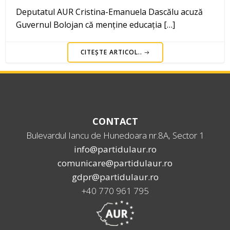
Deputatul AUR Cristina-Emanuela Dascălu acuză
Guvernul Bolojan că menține educația […]
CITEȘTE ARTICOL..
CONTACT
Bulevardul Iancu de Hunedoara nr.8A, Sector 1
info@partidulaur.ro
comunicare@partidulaur.ro
gdpr@partidulaur.ro
+40 770 961 795