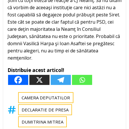
Știm cu toţii viteza de reacţie a CJ Neamţ. Să nu uităm
că vorbim de aceeaşi instituţie care nici astăzi nu a
fost capabilă să degajeze podul prăbuşit peste Siret.
Este cât se poate de clar faptul că pentru PSD, cei
care deţin majoritatea la Neamţ în Consiliul
Judeţean, sănătatea nu este o prioritate. Probabil că
domnii Vasilică Harpa şi Ioan Asaftei se pregătesc
pentru alegeri, nu au timp ei de sănătatea
nemţenilor.
Distribuie acest articol!
CAMERA DEPUTATILOR
DECLARATIE DE PRESA
DUMITRINA MITREA