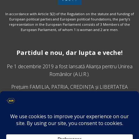
In accordance with Article 5(2) of the Regulation on the statute and funding of
European political parties and European political foundations, the party’s
representation in the European Parliament consists of 3 Members of the
European Parliament, of whom 1 is woman and 2 are men.
Partidul e nou, dar lupta e veche!
Pe 1 decembrie 2019 a fost lansată
Alianța pentru Unirea
Românilor
(A.U.R.).
Prețuim FAMILIA, PATRIA, CREDINȚA și LIBERTATEA
VINO ALĂTURI DE NOI
Descarcă aplicația Platforma AUR