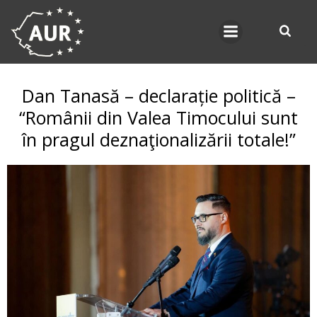
Skip
to
content
Dan Tanasă – declarație politică –
“Românii din Valea Timocului sunt
în pragul deznaţionalizării totale!”