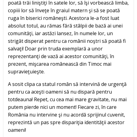
poată trăi liniştiţi în satele lor, să îşi vorbească limba,
copiii lor să înveţe în graiul matern şi să se poată
ruga în biserici româneşti. Acestora le-a fost luat
absolut totul, au rămas fără stâlpii de bază ai unei
comunităţi, iar astăzi lansez, în numele lor, un
strigăt disperat pentru ca românii noştri să poată fi
salvaţi! Doar prin truda exemplară a unor
reprezentanţi de vază ai acestor comunităţi, în
prezent, mişcarea românească din Timoc mai
supravieţuieşte.
A sosit clipa ca statul român să intervină de urgenţă
pentru ca aceşti oameni să nu dispară pentru
totdeauna! Repet, cu cea mai mare gravitate, nu mai
putem pierde nici un moment! Fiecare zi, în care
România nu intervine şi nu acordă sprijinul cuvenit,
reprezintă un pas spre dispariţia identităţii acestor
oameni!