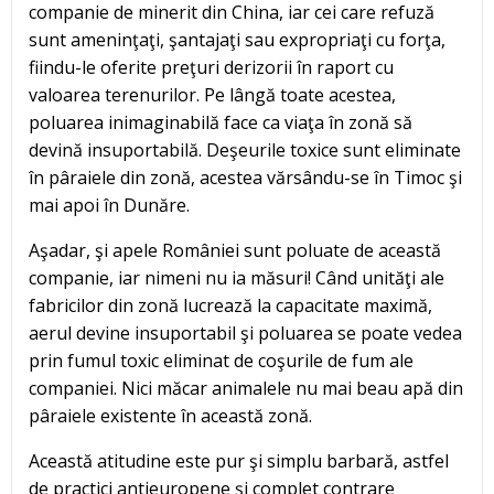
companie de minerit din China, iar cei care refuză
sunt ameninţaţi, şantajaţi sau expropriaţi cu forţa,
fiindu-le oferite preţuri derizorii în raport cu
valoarea terenurilor. Pe lângă toate acestea,
poluarea inimaginabilă face ca viaţa în zonă să
devină insuportabilă. Deşeurile toxice sunt eliminate
în pâraiele din zonă, acestea vărsându-se în Timoc şi
mai apoi în Dunăre.
Aşadar, şi apele României sunt poluate de această
companie, iar nimeni nu ia măsuri! Când unităţi ale
fabricilor din zonă lucrează la capacitate maximă,
aerul devine insuportabil şi poluarea se poate vedea
prin fumul toxic eliminat de coşurile de fum ale
companiei. Nici măcar animalele nu mai beau apă din
pâraiele existente în această zonă.
Această atitudine este pur şi simplu barbară, astfel
de practici antieuropene şi complet contrare