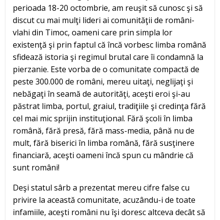
perioada 18-20 octombrie, am reuşit să cunosc şi să
discut cu mai mulţi lideri ai comunităţii de români-
vlahi din Timoc, oameni care prin simpla lor
existenţă şi prin faptul că încă vorbesc limba română
sfidează istoria şi regimul brutal care îi condamnă la
pierzanie. Este vorba de o comunitate compactă de
peste 300.000 de români, mereu uitaţi, neglijaţi şi
nebăgaţi în seamă de autorităţi, aceşti eroi şi-au
păstrat limba, portul, graiul, tradiţiile şi credinţa fără
cel mai mic sprijin instituţional. Fără şcoli în limba
română, fără presă, fără mass-media, până nu de
mult, fără biserici în limba română, fără susţinere
financiară, aceşti oameni încă spun cu mândrie că
sunt români!
Deşi statul sârb a prezentat mereu cifre false cu
privire la această comunitate, acuzându-i de toate
infamiile, aceşti români nu îşi doresc altceva decât să