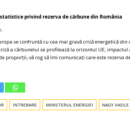
statistice privind rezerva de cărbune din România
,
a se confruntă cu cea mai gravă criză energetică din u
criză a cărbunelui se profilează la orizontul UE, impactu
de proporții, vă rog să îmi comunicați care este rezerva 
OR
INTREBARE
MINISTERUL ENERGIEI
NAGY VASILE