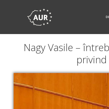
Skip
to
content
D
Nagy Vasile – întreb
privind