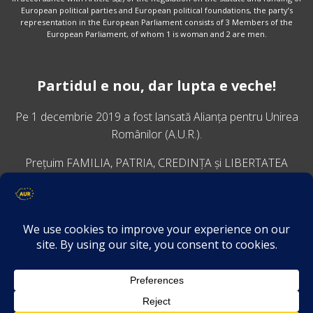
European political parties and European political foundations, the party’s
representation in the European Parliament consists of 3 Members of the
European Parliament, of whom 1 is woman and 2 are men.
Partidul e nou, dar lupta e veche!
Pe 1 decembrie 2019 a fost lansată
Alianța pentru Unirea
Românilor
(A.U.R.).
Prețuim FAMILIA, PATRIA, CREDINȚA și LIBERTATEA
VINO ALĂTURI DE NOI
Descarcă aplicația Platforma AUR
Termeni și condiții de confidențialitate