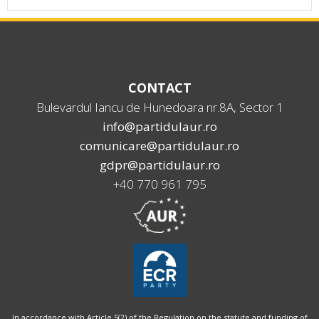
CONTACT
Bulevardul Iancu de Hunedoara nr.8A, Sector 1
info@partidulaur.ro
comunicare@partidulaur.ro
gdpr@partidulaur.ro
+40 770 961 795
In accordance with Article 5(2) of the Regulation on the statute and funding of