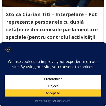
Stoica Ciprian Titi – Interpelare – Pot
reprezenta persoanele cu dublă
cetățenie din comisiile parlamentare
speciale (pentru controlul activităţii
SIE și pentru controlul activității SRI)
o vulnerabilitate la adresa siguranței
naționale?
February 24, 2026
Adresată: Radu-Dinel MIRUȚĂ, viceprim-ministru,
ministrul Apărării Naționale De către: Senator […]
Citește mai mult..