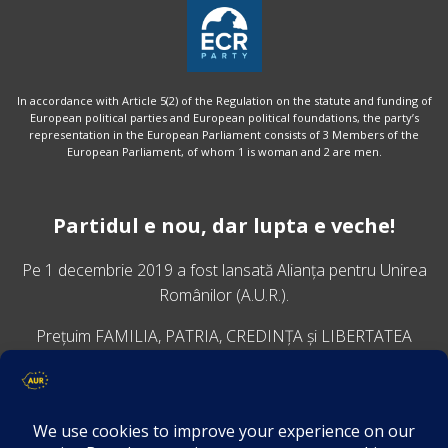
In accordance with Article 5(2) of the Regulation on the statute and funding of
European political parties and European political foundations, the party’s
representation in the European Parliament consists of 3 Members of the
European Parliament, of whom 1 is woman and 2 are men.
Partidul e nou, dar lupta e veche!
Pe 1 decembrie 2019 a fost lansată
Alianța pentru Unirea
Românilor
(A.U.R.).
Prețuim FAMILIA, PATRIA, CREDINȚA și LIBERTATEA