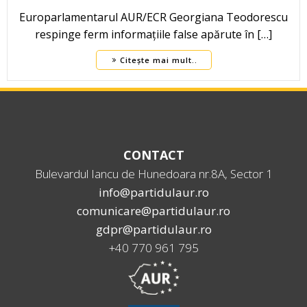
Europarlamentarul AUR/ECR Georgiana Teodorescu
respinge ferm informațiile false apărute în […]
Citește mai mult..
CONTACT
Bulevardul Iancu de Hunedoara nr.8A, Sector 1
info@partidulaur.ro
comunicare@partidulaur.ro
gdpr@partidulaur.ro
+40 770 961 795