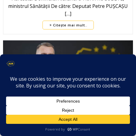
ministrul Sănătății De către: Deputat Petre PUȘCAȘU
[…]
Citește mai mult..
Silviu-Titus Păunescu – Întrebare
parlamentară – Numărul fermierilor