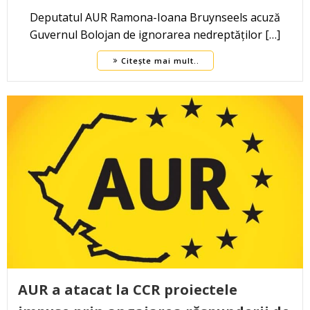
Deputatul AUR Ramona-Ioana Bruynseels acuză
Guvernul Bolojan de ignorarea nedreptăților […]
Citește mai mult..
AUR a atacat la CCR proiectele