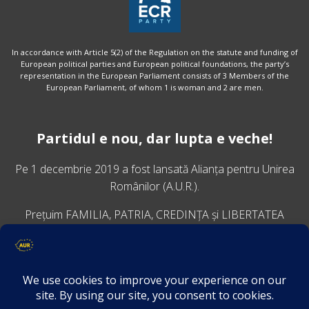
In accordance with Article 5(2) of the Regulation on the statute and funding of
European political parties and European political foundations, the party’s
representation in the European Parliament consists of 3 Members of the
European Parliament, of whom 1 is woman and 2 are men.
Partidul e nou, dar lupta e veche!
Pe 1 decembrie 2019 a fost lansată
Alianța pentru Unirea
Românilor
(A.U.R.).
Prețuim FAMILIA, PATRIA, CREDINȚA și LIBERTATEA
VINO ALĂTURI DE NOI