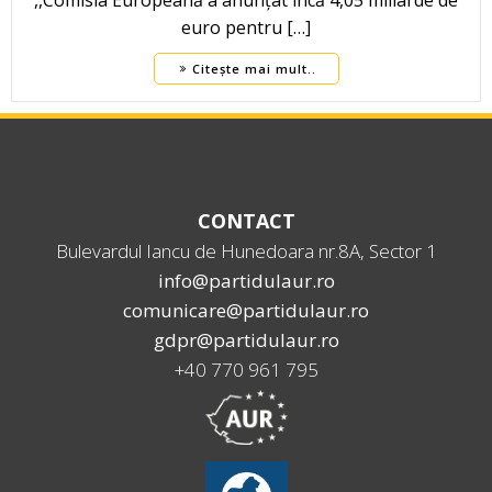
,,Comisia Europeană a anunțat încă 4,05 miliarde de
euro pentru […]
Citește mai mult..
CONTACT
Bulevardul Iancu de Hunedoara nr.8A, Sector 1
info@partidulaur.ro
comunicare@partidulaur.ro
gdpr@partidulaur.ro
+40 770 961 795