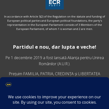
In accordance with Article 5(2) of the Regulation on the statute and funding of
European political parties and European political foundations, the party’s
representation in the European Parliament consists of 3 Members of the
European Parliament, of whom 1 is woman and 2 are men.
Partidul e nou, dar lupta e veche!
Pe 1 decembrie 2019 a fost lansată
Alianța pentru Unirea
Românilor
(A.U.R.).
Prețuim FAMILIA, PATRIA, CREDINȚA și LIBERTATEA
VINO ALĂTURI DE NOI