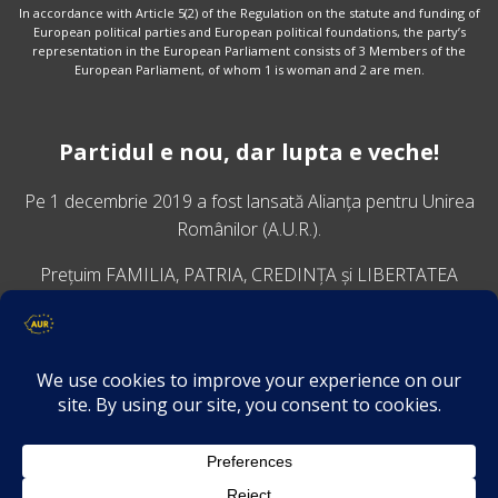
In accordance with Article 5(2) of the Regulation on the statute and funding of
European political parties and European political foundations, the party’s
representation in the European Parliament consists of 3 Members of the
European Parliament, of whom 1 is woman and 2 are men.
Partidul e nou, dar lupta e veche!
Pe 1 decembrie 2019 a fost lansată
Alianța pentru Unirea
Românilor
(A.U.R.).
Prețuim FAMILIA, PATRIA, CREDINȚA și LIBERTATEA
VINO ALĂTURI DE NOI
Descarcă aplicația Platforma AUR
Termeni și condiții de confidențialitate